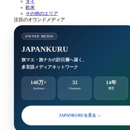
タイ
欧米
その他のエリア
注目のオウンドメディア
OWNED MEDIA
JAPANKURU
旅マエ・旅ナカの訪日層へ届く、
多言語メディアネットワーク
140万+
32
14年
Audience
Channels
運営
JAPANKURUを見る →