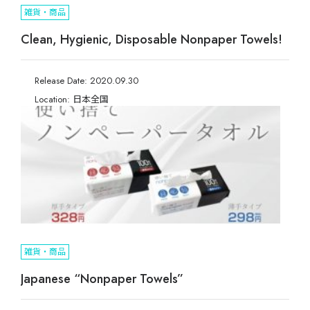
雑貨・商品
セ
Clean, Hygienic, Disposable Nonpaper Towels!
9カ国発！厳
Release Date: 2020.09.30
Location: 日本全国
CONT
雑貨・商品
Japanese “Nonpaper Towels”