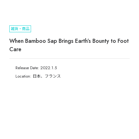
雑貨・商品
When Bamboo Sap Brings Earth’s Bounty to Foot
Care
Release Date: 2022.1.5
Location: 日本、フランス
海外