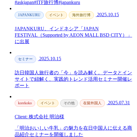
#askjapan
#ITF旅行博
#japankuru
2025.10.15
JAPANKURU
イベント
海外旅行博
JAPANKURU、インドネシア「JAPAN
FESTIVAL（Supported by AEON MALL BSD CITY）」
に出展
2025.10.15
セミナー
訪日韓国人旅行者の「今」を読み解く。データとイン
サイトで紐解く、実践的トレンド活用セミナー開催レ
ポート
2025.07.31
korekoko
イベント
その他
在留外国人
Client: 株式会社 明治様
「明治おいしい牛乳」の魅力を在日中国人に伝える商
品紹介セミナーを開催しました