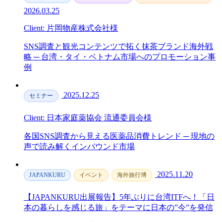
2026.03.25
Client: 片岡物産株式会社様
SNS調査と観光コンテンツで拓く抹茶ブランド海外戦
略 ─ 台湾・タイ・ベトナム市場へのプロモーション事
例
2025.12.25
セミナー
Client: 日本家庭薬協会 流通委員会様
各国SNS調査から見える医薬品消費トレンド ─ 現地の
声で読み解くインバウンド市場
2025.11.20
JAPANKURU
イベント
海外旅行博
【JAPANKURU出展報告】5年ぶりに台湾ITFへ！「日
本の暮らしを感じる旅」をテーマに日本の”今”を発信