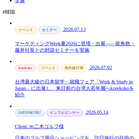
交通
#韓国
2026.07.13
イベント
セミナー
マーケティングWeek夏2026に登壇・出展——龍角散・
藤井社長との対談セミナーを実施
2026.07.02
korekoko
イベント
海外旅行博
台湾最大級の日本留学・就職フェア「Work & Study in
Japan」に出展し、来日前の台湾人若年層へkorekokoを
紹介
2026.05.14
JAPANKURU
インフルエンサー
Client: ㈱二木ゴルフ様
日本のゴルフ用品ショッピングを、訪日旅行の目的の