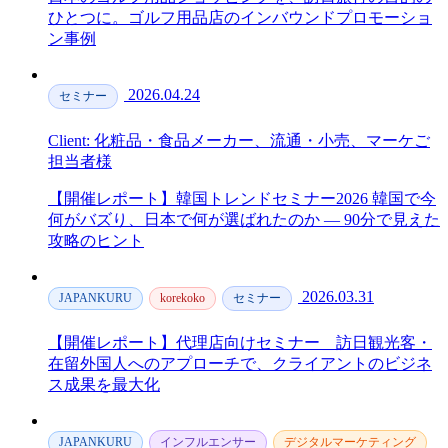
ひとつに。ゴルフ用品店のインバウンドプロモーショ
ン事例
2026.04.24
セミナー
Client: 化粧品・食品メーカー、流通・小売、マーケご
担当者様
【開催レポート】韓国トレンドセミナー2026 韓国で今
何がバズり、日本で何が選ばれたのか — 90分で見えた
攻略のヒント
2026.03.31
JAPANKURU
korekoko
セミナー
【開催レポート】代理店向けセミナー＿訪日観光客・
在留外国人へのアプローチで、クライアントのビジネ
ス成果を最大化
JAPANKURU
インフルエンサー
デジタルマーケティング