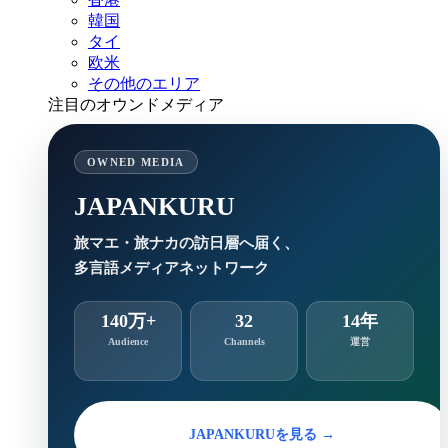
韓国
タイ
欧米
その他のエリア
注目のオウンドメディア
OWNED MEDIA
JAPANKURU
旅マエ・旅ナカの訪日層へ届く、
多言語メディアネットワーク
140万+
32
14年
Audience
Channels
運営
JAPANKURUを見る →