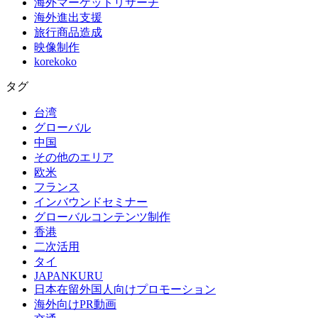
海外マーケットリサーチ
海外進出支援
旅行商品造成
映像制作
korekoko
タグ
台湾
グローバル
中国
その他のエリア
欧米
フランス
インバウンドセミナー
グローバルコンテンツ制作
香港
二次活用
タイ
JAPANKURU
日本在留外国人向けプロモーション
海外向けPR動画