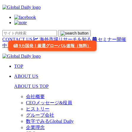
CONTACT US
海外市場リサーチを知る
セミナー開催
中
9カ国発！厳選グローバル速報（無料）
TOP
ABOUT US
ABOUT US TOP
会社概要
CEOメッセージ&役員
ヒストリー
グループ会社
数字でみるGlobal Daily
企業理念