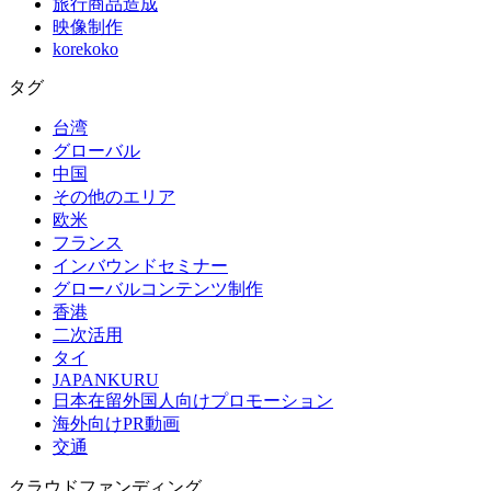
旅行商品造成
映像制作
korekoko
タグ
台湾
グローバル
中国
その他のエリア
欧米
フランス
インバウンドセミナー
グローバルコンテンツ制作
香港
二次活用
タイ
JAPANKURU
日本在留外国人向けプロモーション
海外向けPR動画
交通
クラウドファンディング