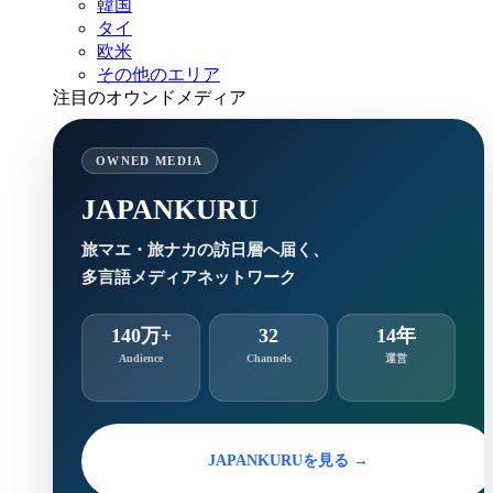
韓国
タイ
欧米
その他のエリア
注目のオウンドメディア
OWNED MEDIA
JAPANKURU
旅マエ・旅ナカの訪日層へ届く、
多言語メディアネットワーク
140万+
32
14年
Audience
Channels
運営
JAPANKURUを見る →