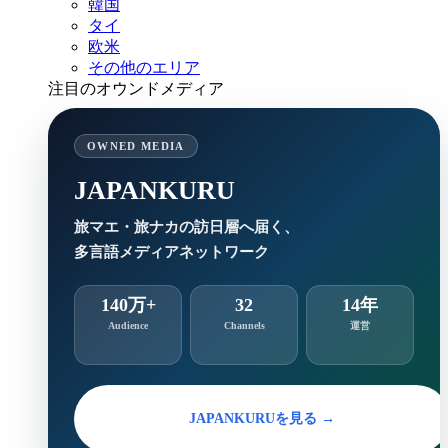
韓国
タイ
欧米
その他のエリア
注目のオウンドメディア
OWNED MEDIA
JAPANKURU
旅マエ・旅ナカの訪日層へ届く、
多言語メディアネットワーク
140万+
32
14年
Audience
Channels
運営
JAPANKURUを見る →