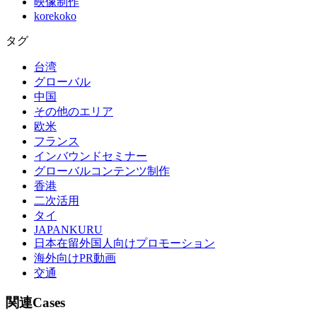
映像制作
korekoko
タグ
台湾
グローバル
中国
その他のエリア
欧米
フランス
インバウンドセミナー
グローバルコンテンツ制作
香港
二次活用
タイ
JAPANKURU
日本在留外国人向けプロモーション
海外向けPR動画
交通
関連Cases