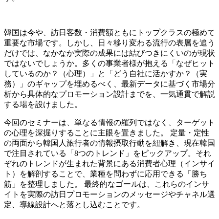
韓国は今や、訪日客数・消費額ともにトップクラスの極めて
重要な市場です。しかし、日々移り変わる流行の表層を追う
だけでは、なかなか実際の成果には結びつきにくいのが現状
ではないでしょうか。多くの事業者様が抱える「なぜヒット
しているのか？（心理）」と「どう自社に活かすか？（実
務）」のギャップを埋めるべく、最新データに基づく市場分
析から具体的なプロモーション設計までを、一気通貫で解説
する場を設けました。
今回のセミナーは、単なる情報の羅列ではなく、ターゲット
の心理を深掘りすることに主眼を置きました。 定量・定性
の両面から韓国人旅行者の情報摂取行動を紐解き、現在韓国
で注目されている「8つのトレンド」をピックアップ。それ
ぞれのトレンドが生まれた背景にある消費者心理（インサイ
ト）を解剖することで、業種を問わずに応用できる「勝ち
筋」を整理しました。 最終的なゴールは、これらのインサ
イトを実際の訪日プロモーションのメッセージやチャネル選
定、導線設計へと落とし込むことです。