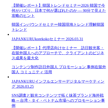
【開催レポート】韓国トレンドセミナー2026 韓国で今
何がバズり、日本で何が選ばれたのか — 90分で見えた
攻略のヒント
韓国インバウンドセミナー
韓国現地トレンド理解
韓国
トレンド
JAPANKURU
korekoko
セミナー
2026.03.31
【開催レポート】代理店向けセミナー＿訪日観光客・
在留外国人へのアプローチで、クライアントのビジネ
ス成果を最大化
コンテンツ制作
訪日外国人 プロモーション 事例
在留外
国人 コミュニティ 活用
JAPANKURU
インフルエンサー
デジタルマーケティン
グ
2026.03.25
SNS調査と観光コンテンツで拓く抹茶ブランド海外戦
略 ─ 台湾・タイ・ベトナム市場へのプロモーション事
例