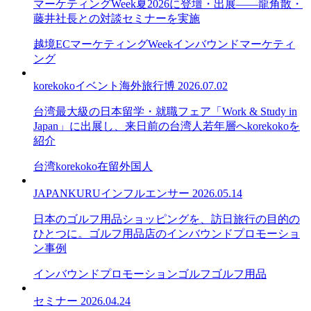
マーケティングWeek夏2026に登壇・出展——龍角散・
藤井社長との対談セミナーを実施
越境EC
マーケティングWeek
インバウンドマーケティ
ング
korekoko
イベント
海外旅行博
2026.07.02
台湾最大級の日本留学・就職フェア「Work & Study in
Japan」に出展し、来日前の台湾人若年層へkorekokoを
紹介
台湾
korekoko
在留外国人
JAPANKURU
インフルエンサー
2026.05.14
日本のゴルフ用品ショッピングを、訪日旅行の目的の
ひとつに。ゴルフ用品店のインバウンドプロモーショ
ン事例
インバウンドプロモーション
ゴルフ
ゴルフ用品
セミナー
2026.04.24