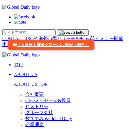
CONTACT US
海外市場リサーチを知る
セミナー開催
中
9カ国発！厳選グローバル速報（無料）
TOP
ABOUT US
ABOUT US TOP
会社概要
CEOメッセージ&役員
ヒストリー
グループ会社
数字でみるGlobal Daily
企業理念