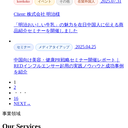
2025.07.31
korekoko
イベント
その他
在留外国人
Client: 株式会社 明治様
「明治おいしい牛乳」の魅力を在日中国人に伝える商
品紹介セミナーを開催しました
2025.04.25
セミナー
メディアタイアップ
中国向け美容・健康PR戦略セミナー開催レポート｜
REDインフルエンサー起用の実践ノウハウと成功事例
を紹介
1
2
・・・
16
NEXT
→
事業領域
Our Services