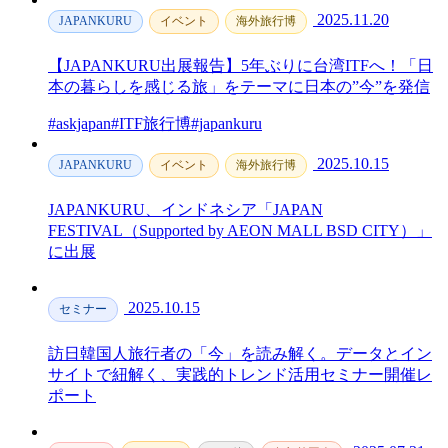
2025.11.20
JAPANKURU
イベント
海外旅行博
【JAPANKURU出展報告】5年ぶりに台湾ITFへ！「日
本の暮らしを感じる旅」をテーマに日本の”今”を発信
#askjapan
#ITF旅行博
#japankuru
2025.10.15
JAPANKURU
イベント
海外旅行博
JAPANKURU、インドネシア「JAPAN
FESTIVAL（Supported by AEON MALL BSD CITY）」
に出展
2025.10.15
セミナー
訪日韓国人旅行者の「今」を読み解く。データとイン
サイトで紐解く、実践的トレンド活用セミナー開催レ
ポート