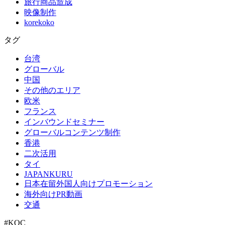
旅行商品造成
映像制作
korekoko
タグ
台湾
グローバル
中国
その他のエリア
欧米
フランス
インバウンドセミナー
グローバルコンテンツ制作
香港
二次活用
タイ
JAPANKURU
日本在留外国人向けプロモーション
海外向けPR動画
交通
#KOC