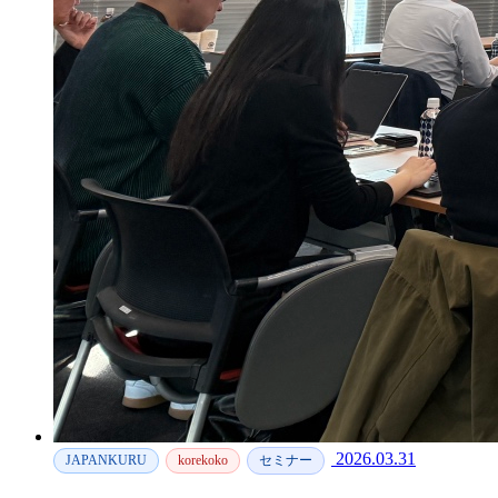
2026.03.31
JAPANKURU
korekoko
セミナー