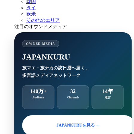
韓国
タイ
欧米
その他のエリア
注目のオウンドメディア
OWNED MEDIA
JAPANKURU
旅マエ・旅ナカの訪日層へ届く、
多言語メディアネットワーク
140万+
32
14年
Audience
Channels
運営
JAPANKURUを見る →