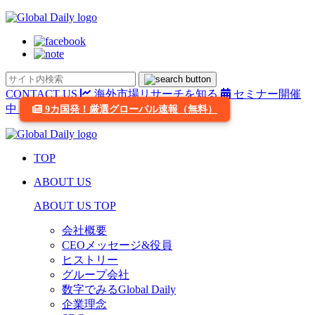
CONTACT US
海外市場リサーチを知る
セミナー開催
中
9カ国発！厳選グローバル速報（無料）
TOP
ABOUT US
ABOUT US TOP
会社概要
CEOメッセージ&役員
ヒストリー
グループ会社
数字でみるGlobal Daily
企業理念