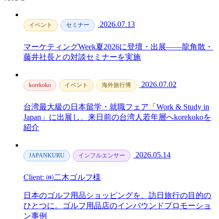
2026.07.13
イベント
セミナー
マーケティングWeek夏2026に登壇・出展——龍角散・
藤井社長との対談セミナーを実施
2026.07.02
korekoko
イベント
海外旅行博
台湾最大級の日本留学・就職フェア「Work & Study in
Japan」に出展し、来日前の台湾人若年層へkorekokoを
紹介
2026.05.14
JAPANKURU
インフルエンサー
Client: ㈱二木ゴルフ様
日本のゴルフ用品ショッピングを、訪日旅行の目的の
ひとつに。ゴルフ用品店のインバウンドプロモーショ
ン事例