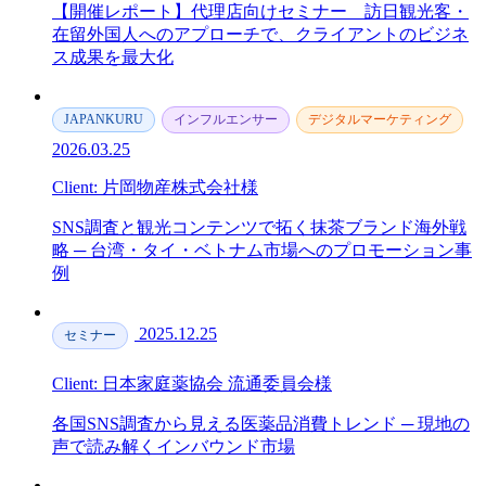
【開催レポート】代理店向けセミナー＿訪日観光客・
在留外国人へのアプローチで、クライアントのビジネ
ス成果を最大化
JAPANKURU
インフルエンサー
デジタルマーケティング
2026.03.25
Client: 片岡物産株式会社様
SNS調査と観光コンテンツで拓く抹茶ブランド海外戦
略 ─ 台湾・タイ・ベトナム市場へのプロモーション事
例
2025.12.25
セミナー
Client: 日本家庭薬協会 流通委員会様
各国SNS調査から見える医薬品消費トレンド ─ 現地の
声で読み解くインバウンド市場