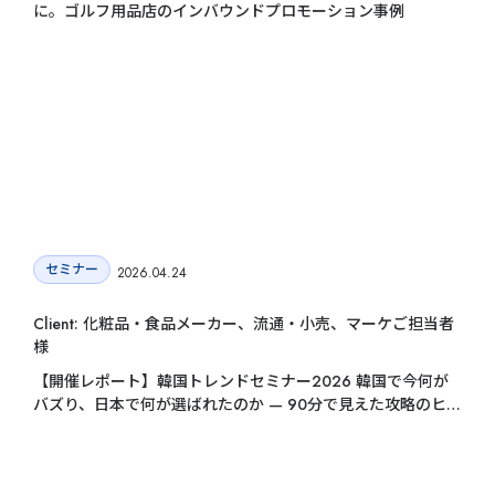
セ
に。ゴルフ用品店のインバウンドプロモーション事例
9カ国発！厳
CONT
セミナー
2026.04.24
Client: 化粧品・食品メーカー、流通・小売、マーケご担当者
様
【開催レポート】韓国トレンドセミナー2026 韓国で今何が
バズり、日本で何が選ばれたのか — 90分で見えた攻略のヒン
ト