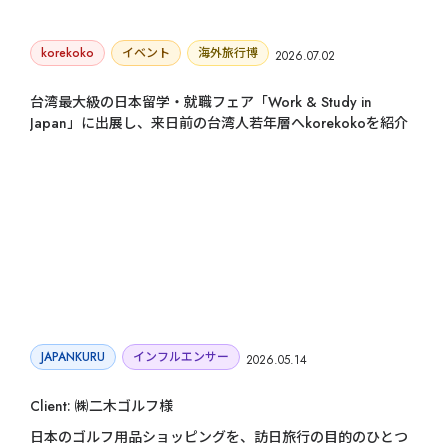
korekoko
イベント
海外旅行博
2026.07.02
台湾最大級の日本留学・就職フェア「Work & Study in
Japan」に出展し、来日前の台湾人若年層へkorekokoを紹介
JAPANKURU
インフルエンサー
2026.05.14
Client: ㈱二木ゴルフ様
海外
日本のゴルフ用品ショッピングを、訪日旅行の目的のひとつ