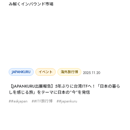
み解くインバウンド市場
JAPANKURU
イベント
海外旅行博
2025.11.20
【JAPANKURU出展報告】5年ぶりに台湾ITFへ！「日本の暮ら
しを感じる旅」をテーマに日本の”今”を発信
#askjapan
#ITF旅行博
#japankuru