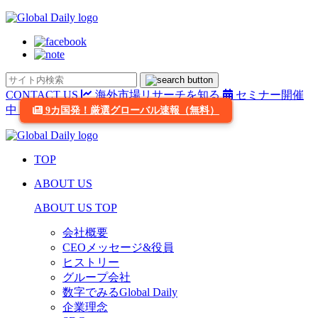
CONTACT US
海外市場リサーチを知る
セミナー開催
中
9カ国発！厳選グローバル速報（無料）
TOP
ABOUT US
ABOUT US TOP
会社概要
CEOメッセージ&役員
ヒストリー
グループ会社
数字でみるGlobal Daily
企業理念