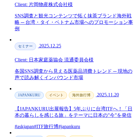
Client: 片岡物産株式会社様
SNS調査と観光コンテンツで拓く抹茶ブランド海外戦
略 ─ 台湾・タイ・ベトナム市場へのプロモーション事
例
2025.12.25
セミナー
Client: 日本家庭薬協会 流通委員会様
各国SNS調査から見える医薬品消費トレンド ─ 現地の
声で読み解くインバウンド市場
2025.11.20
JAPANKURU
イベント
海外旅行博
【JAPANKURU出展報告】5年ぶりに台湾ITFへ！「日
本の暮らしを感じる旅」をテーマに日本の”今”を発信
#askjapan
#ITF旅行博
#japankuru