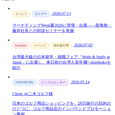
2026.07.13
イベント
セミナー
マーケティングWeek夏2026に登壇・出展——龍角散・
藤井社長との対談セミナーを実施
2026.07.02
korekoko
イベント
海外旅行博
台湾最大級の日本留学・就職フェア「Work & Study in
Japan」に出展し、来日前の台湾人若年層へkorekokoを
紹介
2026.05.14
JAPANKURU
インフルエンサー
Client: ㈱二木ゴルフ様
日本のゴルフ用品ショッピングを、訪日旅行の目的の
ひとつに。ゴルフ用品店のインバウンドプロモーショ
ン事例