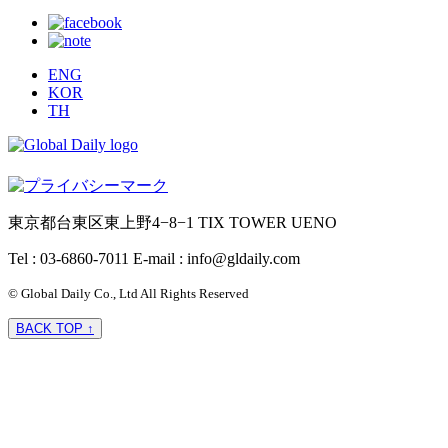
ENG
KOR
TH
東京都台東区東上野4−8−1 TIX TOWER UENO
Tel : 03-6860-7011
E-mail : info@gldaily.com
© Global Daily Co., Ltd All Rights Reserved
BACK TOP ↑