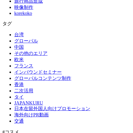
旅行商品造成
映像制作
korekoko
タグ
台湾
グローバル
中国
その他のエリア
欧米
フランス
インバウンドセミナー
グローバルコンテンツ制作
香港
二次活用
タイ
JAPANKURU
日本在留外国人向けプロモーション
海外向けPR動画
交通
#コスメ