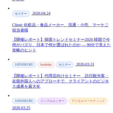
2026.04.24
セミナー
Client: 化粧品・食品メーカー、流通・小売、マーケご
担当者様
【開催レポート】韓国トレンドセミナー2026 韓国で今
何がバズり、日本で何が選ばれたのか — 90分で見えた
攻略のヒント
2026.03.31
JAPANKURU
korekoko
セミナー
【開催レポート】代理店向けセミナー＿訪日観光客・
在留外国人へのアプローチで、クライアントのビジネ
ス成果を最大化
JAPANKURU
インフルエンサー
デジタルマーケティング
2026.03.25