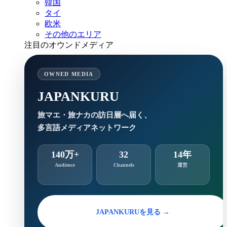
韓国
タイ
欧米
その他のエリア
注目のオウンドメディア
OWNED MEDIA
JAPANKURU
旅マエ・旅ナカの訪日層へ届く、
多言語メディアネットワーク
140万+
32
14年
Audience
Channels
運営
JAPANKURUを見る →