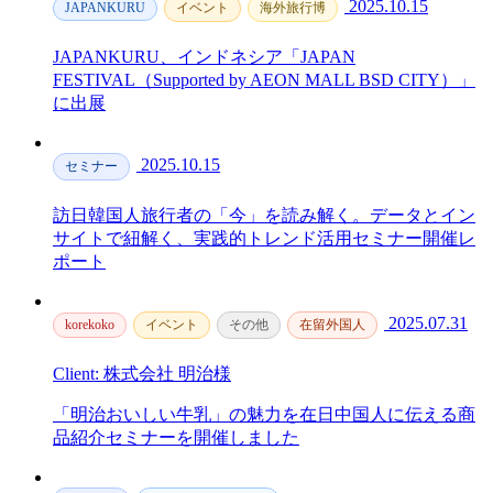
2025.10.15
JAPANKURU
イベント
海外旅行博
JAPANKURU、インドネシア「JAPAN
FESTIVAL（Supported by AEON MALL BSD CITY）」
に出展
2025.10.15
セミナー
訪日韓国人旅行者の「今」を読み解く。データとイン
サイトで紐解く、実践的トレンド活用セミナー開催レ
ポート
2025.07.31
korekoko
イベント
その他
在留外国人
Client: 株式会社 明治様
「明治おいしい牛乳」の魅力を在日中国人に伝える商
品紹介セミナーを開催しました