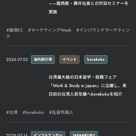
——龍角散・藤井社長との対談セミナーを
実施
越境EC
マーケティングWeek
インバウンドマーケティン
グ
2026.07.02
海外旅行博
イベント
korekoko
台湾最大級の日本留学・就職フェア
「Work & Study in Japan」に出展し、来
日前の台湾人若年層へkorekokoを紹介
台湾
korekoko
在留外国人
2026.05.14
インフルエンサー
JAPANKURU