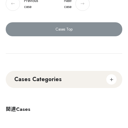
Previous
Next
←
→
case
case
Cases Top
Cases Categories
関連Cases