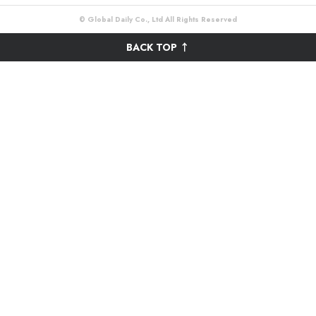
© Global Daily Co., Ltd All Rights Reserved
BACK TOP ↑