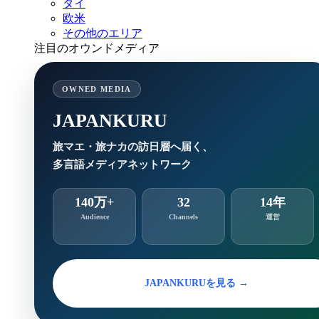
タイ
欧米
その他のエリア
注目のオウンドメディア
OWNED MEDIA
JAPANKURU
旅マエ・旅ナカの訪日層へ届く、
多言語メディアネットワーク
140万+
32
14年
Audience
Channels
運営
JAPANKURUを見る →