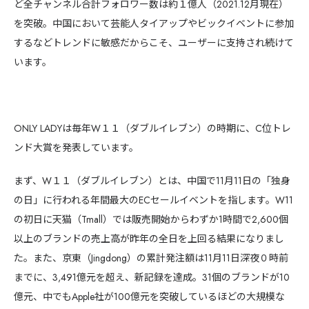
ど全チャンネル合計フォロワー数は約１億人（2021.12月現在）
を突破。中国において芸能人タイアップやビックイベントに参加
するなどトレンドに敏感だからこそ、ユーザーに支持され続けて
います。
ONLY LADYは毎年W１１（ダブルイレブン）の時期に、C位トレ
ンド大賞を発表しています。
まず、W１１（ダブルイレブン）とは、中国で11月11日の「独身
の日」に行われる年間最大のECセールイベントを指します。W11
の初日に天猫（Tmall）では販売開始からわずか1時間で2,600個
以上のブランドの売上高が昨年の全日を上回る結果になりまし
た。また、京東（Jingdong）の累計発注額は11月11日深夜０時前
までに、3,491億元を超え、新記録を達成。31個のブランドが10
億元、中でもApple社が100億元を突破しているほどの大規模な