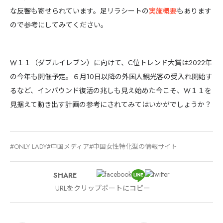
セ
な反響も寄せられています。足リラシートの
実施概要
もあります
9カ国発！厳
ので参考にしてみてください。
W１１（ダブルイレブン）に向けて、C位トレンド大賞は2022年
CONT
の今年も開催予定。６月10日以降の外国人観光客の受入れ開始す
るなど、インバウンド復活の兆しも見え始めた今こそ、W１１を
見据えて動き出す計画の参考にされてみてはいかがでしょうか？
ONLY LADY
中国メディア
中国女性特化型の情報サイト
SHARE
URLをクリップポートにコピー