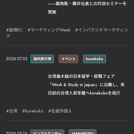
——龍角散・藤井社長との対談セミナーを
実施
越境EC
マーケティングWeek
インバウンドマーケティン
グ
2026.07.02
海外旅行博
イベント
korekoko
台湾最大級の日本留学・就職フェア
「Work & Study in Japan」に出展し、来
日前の台湾人若年層へkorekokoを紹介
台湾
korekoko
在留外国人
2026.05.14
インフルエンサー
JAPANKURU