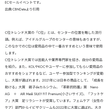
ECセールイベントです。
出典:CBNDataより引用
C位トレンド大賞の「C位」とは、センターの位置を略した流行
語。例えば、アイドルグループのセンターの意味もありますが、
このなかでのC位は愛用品の中で一番おすすめという意味で使用
します。
C位トレンド大賞では芸能人や業界専門家を招き、自分の愛用品
を紹介。また、KOLやKOCやユーザーに参加してもらい愛用品の
おすすめをシェアするなど、ユーザー参加型でランキングが変動
し、大賞が選ばれます。2021年には日本の商品として、「成長を
助ける」大賞 親子deカルシウム、「革新的防護」賞 Nano
AG ＋ AIR Mask SILKY FIT Premium(小さいサイズ)、「フットケ
ア」大賞 足リラシートが受賞しています。フェムケア（女性の
海外
ケア）部門からイビザクリームも2022年に大賞に選ばれ、大き