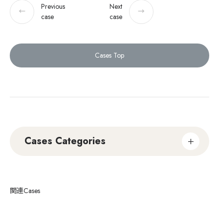
Previous
Next
←
→
case
case
Cases Top
Cases Categories
関連Cases