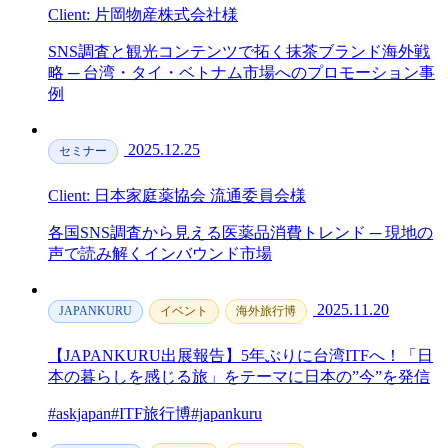
Client: 片岡物産株式会社様
SNS調査と観光コンテンツで拓く抹茶ブランド海外戦
略 ─ 台湾・タイ・ベトナム市場へのプロモーション事
例
2025.12.25
セミナー
Client: 日本家庭薬協会 流通委員会様
各国SNS調査から見える医薬品消費トレンド ─ 現地の
声で読み解くインバウンド市場
2025.11.20
JAPANKURU
イベント
海外旅行博
【JAPANKURU出展報告】5年ぶりに台湾ITFへ！「日
本の暮らしを感じる旅」をテーマに日本の”今”を発信
#askjapan
#ITF旅行博
#japankuru