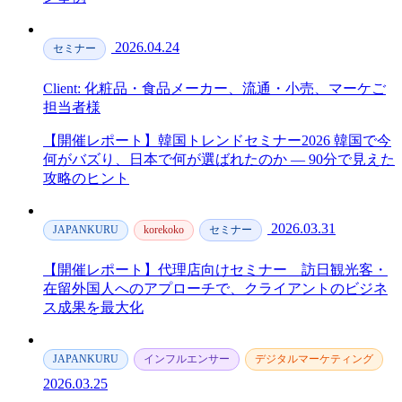
2026.04.24
セミナー
Client: 化粧品・食品メーカー、流通・小売、マーケご
担当者様
【開催レポート】韓国トレンドセミナー2026 韓国で今
何がバズり、日本で何が選ばれたのか — 90分で見えた
攻略のヒント
2026.03.31
JAPANKURU
korekoko
セミナー
【開催レポート】代理店向けセミナー＿訪日観光客・
在留外国人へのアプローチで、クライアントのビジネ
ス成果を最大化
JAPANKURU
インフルエンサー
デジタルマーケティング
2026.03.25