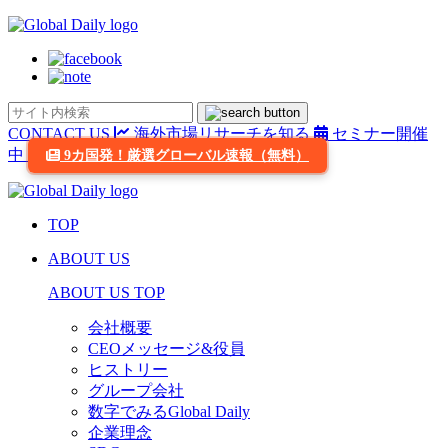
CONTACT US
海外市場リサーチを知る
セミナー開催
中
9カ国発！厳選グローバル速報（無料）
TOP
ABOUT US
ABOUT US TOP
会社概要
CEOメッセージ&役員
ヒストリー
グループ会社
数字でみるGlobal Daily
企業理念