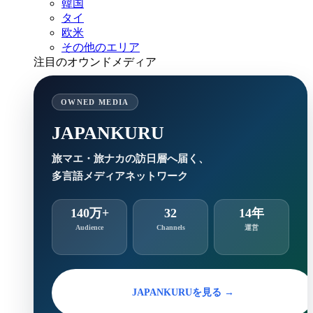
韓国
タイ
欧米
その他のエリア
注目のオウンドメディア
OWNED MEDIA
JAPANKURU
旅マエ・旅ナカの訪日層へ届く、
多言語メディアネットワーク
140万+
32
14年
Audience
Channels
運営
JAPANKURUを見る →