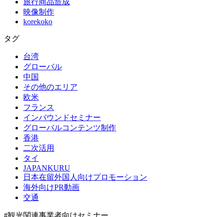
旅行商品造成
映像制作
korekoko
タグ
台湾
グローバル
中国
その他のエリア
欧米
フランス
インバウンドセミナー
グローバルコンテンツ制作
香港
二次活用
タイ
JAPANKURU
日本在留外国人向けプロモーション
海外向けPR動画
交通
#観光関連事業者向けセミナー