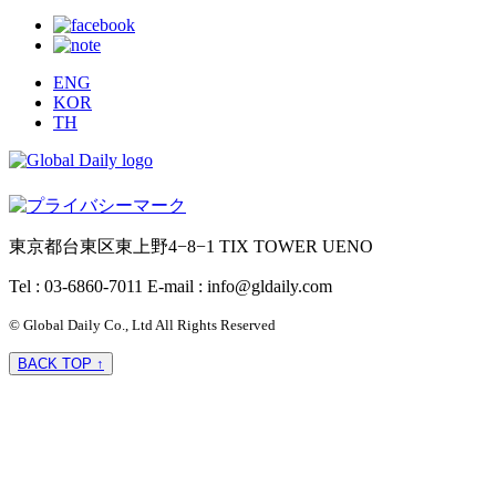
ENG
KOR
TH
東京都台東区東上野4−8−1 TIX TOWER UENO
Tel : 03-6860-7011
E-mail : info@gldaily.com
© Global Daily Co., Ltd All Rights Reserved
BACK TOP ↑