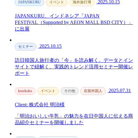
2025.10.15
JAPANKURU
イベント
海外旅行博
JAPANKURU、インドネシア「JAPAN
FESTIVAL（Supported by AEON MALL BSD CITY）」
に出展
2025.10.15
セミナー
訪日韓国人旅行者の「今」を読み解く。データとイン
サイトで紐解く、実践的トレンド活用セミナー開催レ
ポート
2025.07.31
korekoko
イベント
その他
在留外国人
Client: 株式会社 明治様
「明治おいしい牛乳」の魅力を在日中国人に伝える商
品紹介セミナーを開催しました