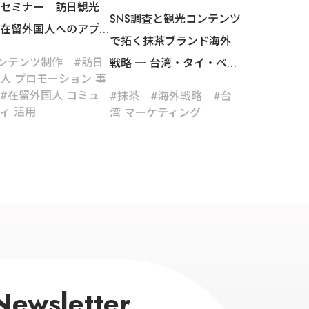
セミナー＿訪日観光
SNS調査と観光コンテンツ
在留外国人へのアプ
で拓く抹茶ブランド海外
チで、クライアントの
ンテンツ制作
訪日
戦略 ─ 台湾・タイ・ベト
ネス成果を最大化
人 プロモーション 事
ナム市場へのプロモーシ
在留外国人 コミュ
抹茶
海外戦略
台
ョン事例
ィ 活用
湾 マーケティング
Newsletter