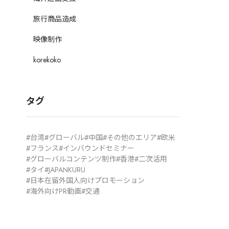
・旅館
交通
テーマパーク・公園
ショッピングセンター
旅行商品造成
映像制作
korekoko
タグ
台湾
グローバル
中国
その他のエリア
欧米
フランス
インバウンドセミナー
グローバルコンテンツ制作
香港
二次活用
タイ
JAPANKURU
日本在留外国人向けプロモーション
海外向けPR動画
交通