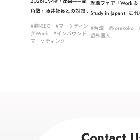
2026に登壇・出展——龍
就職フェア「Work &
角散・藤井社長との対談
Study in Japan」に
セミナーを実施
し、来日前の台湾人
越境EC
マーケティン
台湾
korekoko
層へkorekokoを紹介
グWeek
インバウンド
留外国人
マーケティング
Contact U