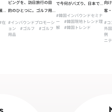
ピングを、訪日旅行の目
向け
で今何がバズり、日本で何
出展
的のひとつに。ゴルフ用
客・
が選ばれたのか — 90分で
韓国インバウンドセミナ
若年
品店のインバウンドプロ
ロー
見えた攻略のヒント
ー
韓国現地トレンド理
在
インバウンドプロモーシ
コ
モーション事例
ビジ
解
韓国トレンド
ョン
ゴルフ
ゴルフ
外国
用品
例
ニテ
s