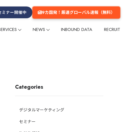
9カ国発！厳選グローバル速報（無料）
セミナー開催中
SERVICES
NEWS
INBOUND DATA
RECRUIT
プ
プ
リー
ム
メールマガジン
インフルエンサー
インフルエンサー
グループ会社
数字でみるGlobal Daily
メディア掲載
多言語コンテンツ企画・制作
多言語コンテンツ企画・制作
企業理念
ーケティング
ーケティング
海外マーケットリサーチ
海外マーケットリサーチ
グ
グ
イベント
イベント
セミナー
セミナー
海外進出支援
海外進出支援
旅行商品造成
旅行商品造成
Categories
台湾
台湾
香港
香港
韓国
韓国
タイ
タイ
欧米
欧米
その他のエリア
その他のエリア
デジタルマーケティング
・旅館
交通
テーマパーク・公園
ショッピングセンター
セミナー