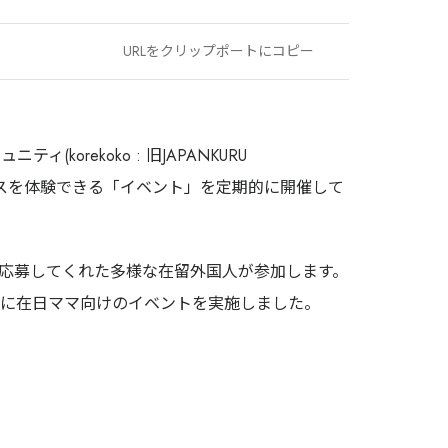
OWNED MEDIA
URLをクリップポートにコピー
JAPANKURU
旅マエ・旅ナカの訪日層へ届く、
多言語メディアネットワーク
orekoko : 旧JAPANKURU
140万+
32
14年
ービスを体験できる「イベント」を定期的に開催して
Audience
Channels
運営
JAPANKURUを見る →
にて、応募してくれた多様な在留外国人が参加します。
日に在日ママ向けのイベントを実施しました。
目的・対象国に合わせて最適な施策をご提