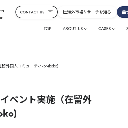
海外市場リサーチを知る
CONTACT US
TOP
ABOUT US
CASES
会社概要
コーポレート
CEOメッセージ&役員
グローバルニュース
海外メディアタイアッ
海外メディアタイアッ
ヒスト
コラ
SDGs
サービスの特徴
在留外国⼈レビューマ
在留外国⼈レビューマ
国人コミュニティkorekoko)
デジタルマーケティン
デジタルマーケティン
映像制作
映像制作
その他
その他
のイベント実施（在留外
グローバル
グローバル
中国
中国
ko)
制作動画一覧
観光
ホテル
温泉
雑貨・商品