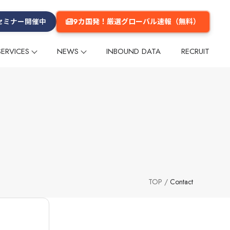
9カ国発！厳選グローバル速報（無料）
セミナー開催中
SERVICES
NEWS
INBOUND DATA
RECRUIT
プ
プ
リー
ム
メールマガジン
インフルエンサー
インフルエンサー
グループ会社
数字でみるGlobal Daily
メディア掲載
多言語コンテンツ企画・制作
多言語コンテンツ企画・制作
企業理念
ーケティング
ーケティング
海外マーケットリサーチ
海外マーケットリサーチ
グ
グ
イベント
イベント
セミナー
セミナー
海外進出支援
海外進出支援
旅行商品造成
旅行商品造成
台湾
台湾
香港
香港
韓国
韓国
タイ
タイ
欧米
欧米
その他のエリア
その他のエリア
TOP
Contact
・旅館
交通
テーマパーク・公園
ショッピングセンター