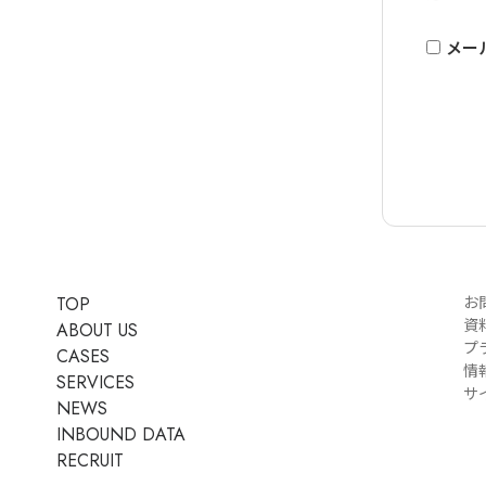
メー
TOP
お
資
ABOUT US
プ
CASES
情
SERVICES
サ
NEWS
INBOUND DATA
RECRUIT