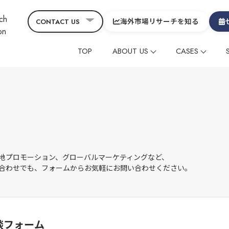
海外市場リサーチを知る
CONTACT US
TOP
ABOUT US
CASES
会社概要
コーポレート
CEOメッセージ&役員
グローバルニュース
海外メディアタイアッ
海外メディアタイアッ
ヒスト
コラ
SDGs
サービスの特徴
在留外国⼈レビューマ
在留外国⼈レビューマ
デジタルマーケティン
デジタルマーケティン
映像制作
映像制作
その他
その他
地プロモーション、
グローバルマーケティングなど、
合わせでも、
フォームからお気軽にお問い合わせください。
グローバル
グローバル
中国
中国
制作動画一覧
観光
ホテル
温泉
雑貨・商品
談フォーム