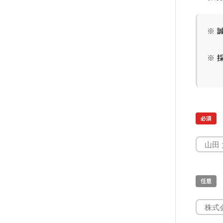
※ 
※ 
必須
任意