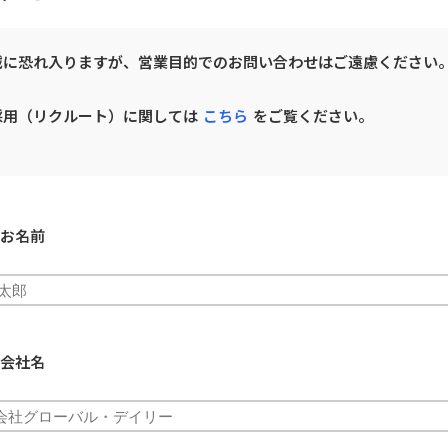
OWNED MEDIA
JAPANKURU
誠に恐れ入りますが、営業目的でのお問い合わせはご遠慮ください
旅マエ・旅ナカの訪日層へ届く、
採用（リクルート）に関しては
こちら
をご覧ください。
多言語メディアネットワーク
140万+
32
14年
Audience
Channels
運営
お名前
JAPANKURUを見る →
会社名
目的・対象国に合わせて最適な施策をご提