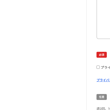
必須
プラ
プライバ
任意
週2回、