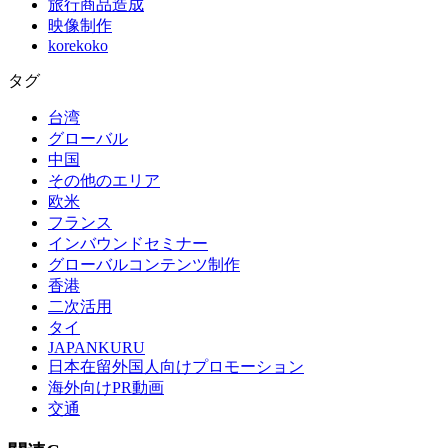
旅行商品造成
映像制作
korekoko
タグ
台湾
グローバル
中国
その他のエリア
欧米
フランス
インバウンドセミナー
グローバルコンテンツ制作
香港
二次活用
タイ
JAPANKURU
日本在留外国人向けプロモーション
海外向けPR動画
交通