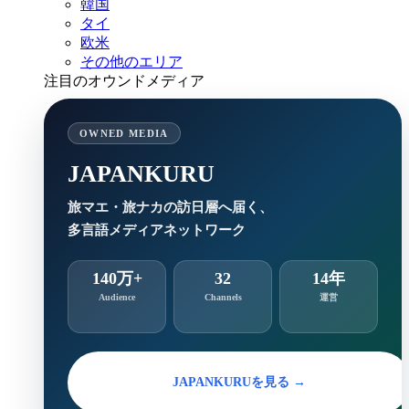
韓国
タイ
欧米
その他のエリア
注目のオウンドメディア
OWNED MEDIA
JAPANKURU
旅マエ・旅ナカの訪日層へ届く、
多言語メディアネットワーク
140万+
32
14年
Audience
Channels
運営
JAPANKURUを見る →