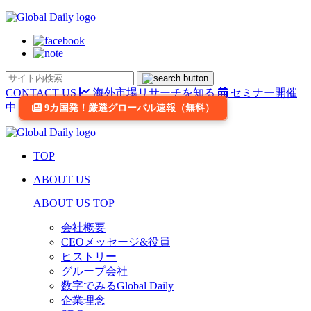
CONTACT US
海外市場リサーチを知る
セミナー開催
中
9カ国発！厳選グローバル速報（無料）
TOP
ABOUT US
ABOUT US TOP
会社概要
CEOメッセージ&役員
ヒストリー
グループ会社
数字でみるGlobal Daily
企業理念