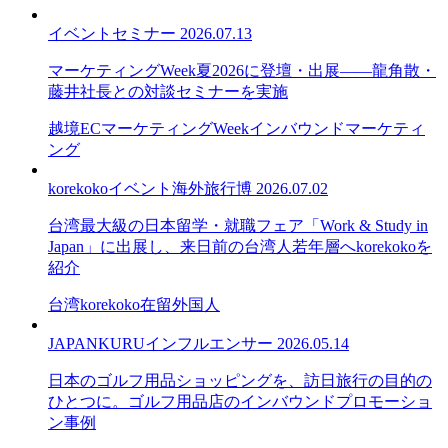
イベント
セミナー
2026.07.13
マーケティングWeek夏2026に登壇・出展——龍角散・
藤井社長との対談セミナーを実施
越境EC
マーケティングWeek
インバウンドマーケティ
ング
korekoko
イベント
海外旅行博
2026.07.02
台湾最大級の日本留学・就職フェア「Work & Study in
Japan」に出展し、来日前の台湾人若年層へkorekokoを
紹介
台湾
korekoko
在留外国人
JAPANKURU
インフルエンサー
2026.05.14
日本のゴルフ用品ショッピングを、訪日旅行の目的の
ひとつに。ゴルフ用品店のインバウンドプロモーショ
ン事例