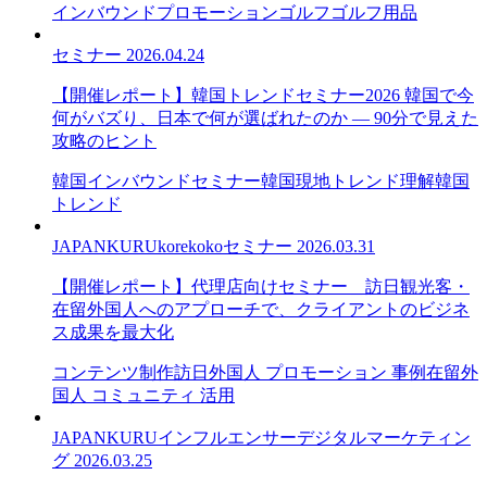
インバウンドプロモーション
ゴルフ
ゴルフ用品
セミナー
2026.04.24
【開催レポート】韓国トレンドセミナー2026 韓国で今
何がバズり、日本で何が選ばれたのか — 90分で見えた
攻略のヒント
韓国インバウンドセミナー
韓国現地トレンド理解
韓国
トレンド
JAPANKURU
korekoko
セミナー
2026.03.31
【開催レポート】代理店向けセミナー＿訪日観光客・
在留外国人へのアプローチで、クライアントのビジネ
ス成果を最大化
コンテンツ制作
訪日外国人 プロモーション 事例
在留外
国人 コミュニティ 活用
JAPANKURU
インフルエンサー
デジタルマーケティン
グ
2026.03.25