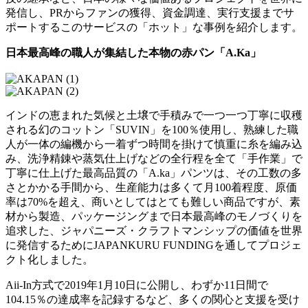
発信し、PRからファンの獲得、資金調達、実行支援までサ
ポートするこのサービスの「ホット」な事例を紹介します。
日本最高峰の職人が集結した本物の赤パン「A.Ka」
インドの恵まれた気候と土壌で手積みで一つ一つ丁寧に収穫
される幻のコットン「SUVIN」を100％使用し、熟練した職
人が一体の編機から一着ずつ時間を掛けて慎重に糸を編み込
み、洗浄精錬や蒸気仕上げなどの全行程を全て「手作業」で
丁寧に仕上げた最高品質の「A.ka」パンツは、その工数の多
さとかかる手間から、生産能力は多くて月100着程度、原価
率は70%を超え、商いとしてはとても難しい商品ですが、素
材から製造、パッケージングまで日本最高峰のモノづくりを
追求した、ジャパニーズ・クラフトマンシップの価値を世界
に発信するためにJAPANKURU FUNDINGを通してプロジェ
クト化しました。
Aii-In方式で2019年1月10日に公開し、わずか11日間で
104.15％の達成率を記録するなど、多くの関心と支援を受け