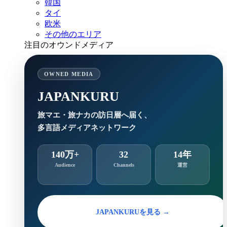
韓国
タイ
欧米
その他のエリア
注目のオウンドメディア
OWNED MEDIA
JAPANKURU
旅マエ・旅ナカの訪日層へ届く、
多言語メディアネットワーク
140万+
32
14年
Audience
Channels
運営
JAPANKURUを見る →