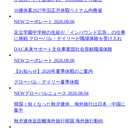
10連休案
2027年旧正月休暇
ベトナム内務省
NEW
コーポレート
2026.08.06
足立学園中学校の生徒が「インバウンド広告」の仕事
に挑戦 グローバル・デイリーが職場体験を受け入れ
DAC未来サポート文化事業団
社会貢献
職場体験
NEW
コーポレート
2026.08.06
【お知らせ】2026年夏季休暇のご案内
グローバル・デイリー
夏季休暇
NEW
グローバルニュース
2026.08.04
韓国｜短くなった秋夕連休、海外旅行は日本・中国に
集中
秋夕連休
近距離海外旅行
韓国 海外旅行動向