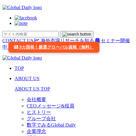
CONTACT US
海外市場リサーチを知る
セミナー開催
中
9カ国発！厳選グローバル速報（無料）
TOP
ABOUT US
ABOUT US TOP
会社概要
CEOメッセージ&役員
ヒストリー
グループ会社
数字でみるGlobal Daily
企業理念