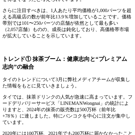
さらに注目すべきは、1人あたり平均価格が1,000バーツを超
える高級店の数が前年比13.9％増加していることです。価格
帯別では101〜250バーツの店舗が依然として最も多い
（2,057店舗）ものの、成長は鈍化しており、高価格帯市場
が拡大していることを示しています。
トレンド① 抹茶ブーム：健康志向と“プレミアム
志向”の融合
タイのトレンドについて3月に弊社メディアチームが収集し
た情報をもとに見ていきましょう。
タイでは、抹茶ドリンクの人気が急速に高まっています。フ
ードデリバリーサービス「LINEMANWongnai」の統計によ
りますと、2024年の抹茶の販売数は500万杯（前年比
+78％）に達しました。特にバンコクを中心に注文が集中し
ています。
2020年には100万杯、2021年でも200万杯に届かなかったこと