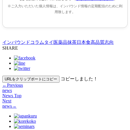
※ご入力いただいた個人情報は、インバウンド情報の定期配信のために利
用致します。
インバウンドコラム
タイ
医薬品
抹茶
日本食
高品質志向
SHARE
コピーしました！
URLをクリップポートにコピー
←
Previous
news
News Top
Next
news
→