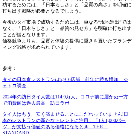
功するためには、「日本らしさ」と「品質の高さ」を明確に
打ち出す戦略が必要となるでしょう。
今後のタイ市場で成功するためには、単なる“現地進出”では
なく、「日本らしさ」と「品質の見せ方」を明確に打ち出す
ことが鍵となります。
価格競争よりも、品質と体験の提供に重きを置いたブランデ
ィング戦略が求められています。
参考：
タイの日本食レストランは5,916店舗、前年に続き増加、ジ
ェトロ調査
2024年の訪日タイ人数は114.9万人、コロナ前に届かぬ一方
で消費額は過去最高 訪日ラボ
タイ人はもう、安く済ませることにこだわっていません!日
本のレストランの新たなトレンドに注目：「1人1,000バー
ツ」が支払う価値のある価格になるとき THE
STANDARD