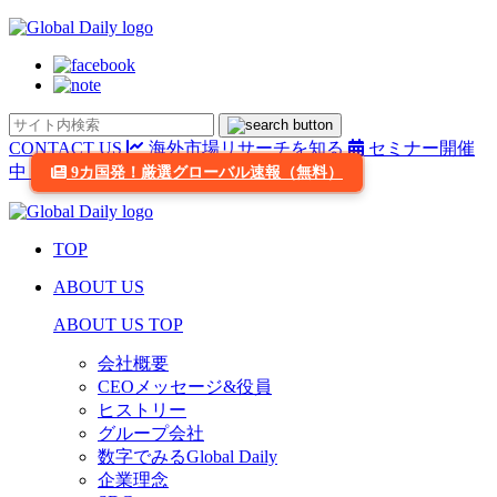
CONTACT US
海外市場リサーチを知る
セミナー開催
中
9カ国発！厳選グローバル速報（無料）
TOP
ABOUT US
ABOUT US TOP
会社概要
CEOメッセージ&役員
ヒストリー
グループ会社
数字でみるGlobal Daily
企業理念