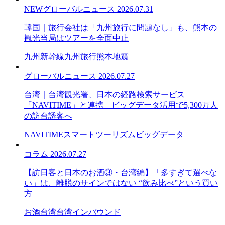
NEW
グローバルニュース
2026.07.31
韓国｜旅行会社は「九州旅行に問題なし」も、熊本の
観光当局はツアーを全面中止
九州新幹線
九州旅行
熊本地震
グローバルニュース
2026.07.27
台湾｜台湾観光署、日本の経路検索サービス
「NAVITIME」と連携 ビッグデータ活用で5,300万人
の訪台誘客へ
NAVITIME
スマートツーリズム
ビッグデータ
コラム
2026.07.27
【訪日客と日本のお酒③・台湾編】「多すぎて選べな
い」は、離脱のサインではない “飲み比べ”という買い
方
お酒
台湾
台湾インバウンド