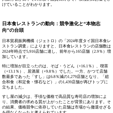
けていることがわかります。
日本食レストランの動向：競争激化と“本物志
向”の台頭
日本貿易振興機構（ジェトロ）の「2024年度タイ国日本食レ
ストラン調査」によりますと、日本食レストランの店舗数は
2024年時点で5,916店舗に達し、前年から165店舗（2.9％）増
加しています。
特に増加が目立ったのは、そば・うどん（+16.1％）、喫茶
（+13.1％）、居酒屋（+9.8％）でした。一方、かつて店舗
数最多であった「すし」は6.8％減の1,279店舗となり、「総
合和食（和定食・懐石など）」の1,439店舗が再びトップに
立ちました。
すし屋の減少は、手頃な価格で高品質な寿司店の増加によ
り、消費者の求める質が上がったことが背景にあります。そ
の結果、価格競争に依存していた店舗は市場から撤退せざる
を得なくなったと考えられています。