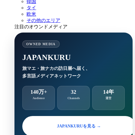
韓国
タイ
欧米
その他のエリア
注目のオウンドメディア
OWNED MEDIA
JAPANKURU
旅マエ・旅ナカの訪日層へ届く、
多言語メディアネットワーク
140万+
32
14年
Audience
Channels
運営
JAPANKURUを見る →