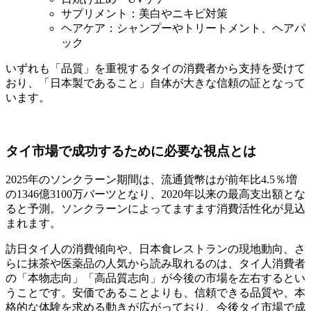
サプリメント：美白やニキビ対策
ヘアケア：シャンプーやトリートメント、ヘアパ
ック
いずれも「品質」を重視するタイの消費者から支持を受けて
おり、「日本製であること」自体が大きな信頼の証となって
います。
タイ市場で成功するために必要な視点とは
2025年のソンクラーン期間は、流通貨幣はが前年比4.5％増
の1346億3100万バーツとなり、2020年以来の最高支出額とな
ると予測。ソンクラーンによってますます消費活性化が見込
まれます。
訪日タイ人の消費傾向や、日本食レストランの現地動向、さ
らに抹茶や医薬品の人気から読み取れるのは、タイ人消費者
の「本物志向」「高品質志向」が今後の市場を左右するとい
うことです。安価であることよりも、信頼できる品質や、本
格的な体験を求める動きが広がっており、今後タイ市場で成