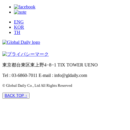
ENG
KOR
TH
東京都台東区東上野4−8−1 TIX TOWER UENO
Tel : 03-6860-7011
E-mail : info@gldaily.com
© Global Daily Co., Ltd All Rights Reserved
BACK TOP ↑