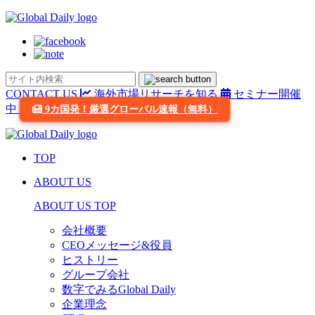
CONTACT US
海外市場リサーチを知る
セミナー開催
中
9カ国発！厳選グローバル速報（無料）
TOP
ABOUT US
ABOUT US TOP
会社概要
CEOメッセージ&役員
ヒストリー
グループ会社
数字でみるGlobal Daily
企業理念