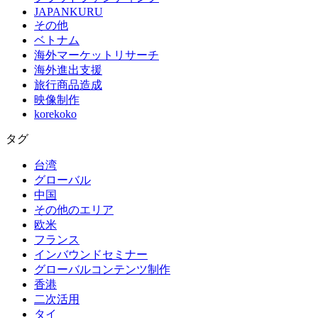
JAPANKURU
その他
ベトナム
海外マーケットリサーチ
海外進出支援
旅行商品造成
映像制作
korekoko
タグ
台湾
グローバル
中国
その他のエリア
欧米
フランス
インバウンドセミナー
グローバルコンテンツ制作
香港
二次活用
タイ