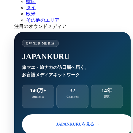
韓国
タイ
欧米
その他のエリア
注目のオウンドメディア
OWNED MEDIA
JAPANKURU
旅マエ・旅ナカの訪日層へ届く、
多言語メディアネットワーク
140万+
32
14年
Audience
Channels
運営
JAPANKURUを見る →