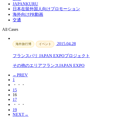
JAPANKURU
日本在留外国人向けプロモーション
海外向けPR動画
交通
All Cases
2015.04.28
海外旅行博
イベント
フランスパリ JAPAN EXPOプロジェクト
その他のエリア
フランス
JAPAN EXPO
←
PREV
1
・・・
15
16
17
・・・
19
NEXT
→