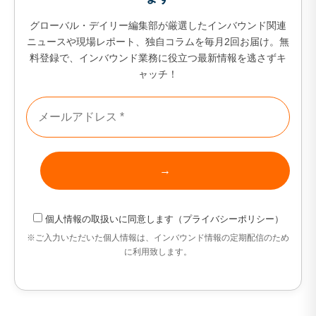
セ
グローバル・デイリー編集部が厳選したインバウンド関連
9カ国発！厳
ニュースや現場レポート、独自コラムを毎月2回お届け。無
料登録で、インバウンド業務に役立つ最新情報を逃さずキ
ャッチ！
CONT
個人情報の取扱い
に同意します（
プライバシーポリシー
）
※ご入力いただいた個人情報は、インバウンド情報の定期配信のため
に利用致します。