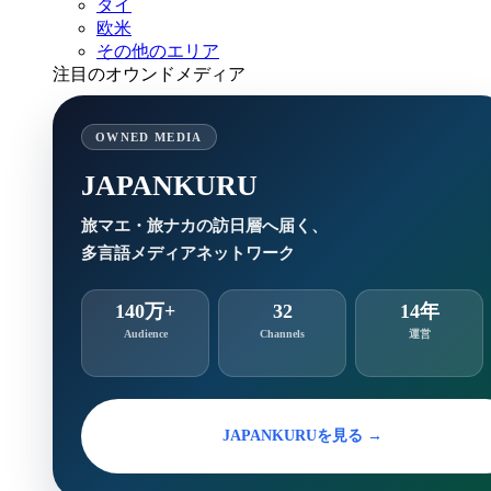
タイ
欧米
その他のエリア
注目のオウンドメディア
OWNED MEDIA
JAPANKURU
旅マエ・旅ナカの訪日層へ届く、
多言語メディアネットワーク
140万+
32
14年
Audience
Channels
運営
JAPANKURUを見る →