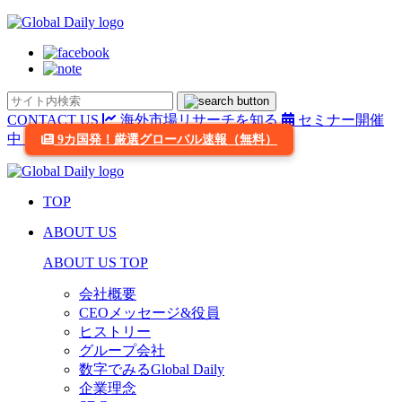
CONTACT US
海外市場リサーチを知る
セミナー開催
中
9カ国発！厳選グローバル速報（無料）
TOP
ABOUT US
ABOUT US TOP
会社概要
CEOメッセージ&役員
ヒストリー
グループ会社
数字でみるGlobal Daily
企業理念