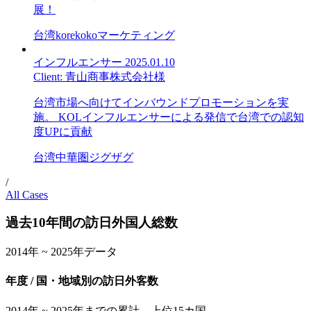
展！
台湾
korekoko
マーケティング
インフルエンサー
2025.01.10
Client:
青山商事株式会社様
台湾市場へ向けてインバウンドプロモーションを実
施。 KOLインフルエンサーによる発信で台湾での認知
度UPに貢献
台湾
中華圏
ジグザグ
/
All Cases
過去10年間の訪日外国人総数
2014年 ~ 2025年データ
年度 / 国・地域別の訪日外客数
2014年 ~ 2025年までの累計 上位15カ国