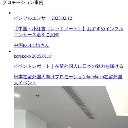
プロモーション事例
インフルエンサー
2025.02.12
【中国・小紅書（レッドノート）】おすすめインフル
エンサー３名をご紹介
中国
KOL
C姉さん
korekoko
2025.01.14
イベントレポート｜在留外国人に日本の魅力を届ける
日本在留外国人向けプロモーション
korekoko
在留外国
人イベント