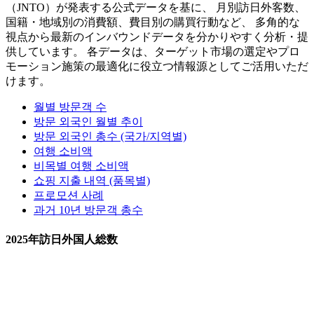
（JNTO）が発表する公式データを基に、 月別訪日外客数、
国籍・地域別の消費額、費目別の購買行動など、 多角的な
視点から最新のインバウンドデータを分かりやすく分析・提
供しています。 各データは、ターゲット市場の選定やプロ
モーション施策の最適化に役立つ情報源としてご活用いただ
けます。
월별 방문객 수
방문 외국인 월별 추이
방문 외국인 총수 (국가/지역별)
여행 소비액
비목별 여행 소비액
쇼핑 지출 내역 (품목별)
프로모션 사례
과거 10년 방문객 총수
2025年訪日外国人総数