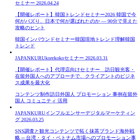
セミナー
2026.04.24
【開催レポート】韓国トレンドセミナー2026 韓国で今
何がバズり、日本で何が選ばれたのか — 90分で見えた
攻略のヒント
韓国インバウンドセミナー
韓国現地トレンド理解
韓国
トレンド
JAPANKURU
korekoko
セミナー
2026.03.31
【開催レポート】代理店向けセミナー＿訪日観光客・
在留外国人へのアプローチで、クライアントのビジネ
ス成果を最大化
コンテンツ制作
訪日外国人 プロモーション 事例
在留外
国人 コミュニティ 活用
JAPANKURU
インフルエンサー
デジタルマーケティン
グ
2026.03.25
SNS調査と観光コンテンツで拓く抹茶ブランド海外戦
略 ─ 台湾・タイ・ベトナム市場へのプロモーション事