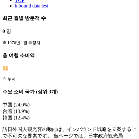
TOP
inbound data test
최근 월별 방문객 수
0
명
※ 1970년 1월 추정치
총 여행 소비액
※ 누계
주요 소비 국가 (상위 3개)
中国 (24.0%)
台湾 (13.9%)
韓国 (12.4%)
訪日外国人観光客の動向は、インバウンド戦略を立案する上
で不可欠な要素です。 当ページでは、日本政府観光局