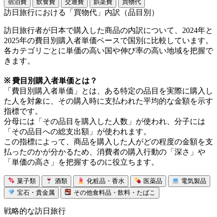
宿泊費
飲食費
交通費
娯楽費
買物代
訪日旅行における「買物代」内訳（品目別）
訪日旅行者が日本で購入した商品の内訳について、2024年と
2025年の費目別購入者単価ベースで国別に比較しています。
各カテゴリごとに単価の高い国や伸び率の高い地域を把握で
きます。
※ 費目別購入者単価とは？
「費目別購入者単価」とは、ある特定の品目を実際に購入し
た人を対象に、その購入時に支払われた平均的な金額を示す
指標です。
分母には「その品目を購入した人数」が使われ、分子には
「その品目への総支出額」が使われます。
この指標によって、商品を購入した人がどの程度の金額を支
払ったのかが分かるため、消費者の購入行動の「深さ」や
「単価の高さ」を把握するのに役立ちます。
菓子類
酒類
化粧品・香水
医薬品
電気製品
宝石・貴金属
その他食料品・飲料・たばこ
戦略的な訪日旅行