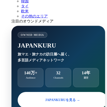
韓国
タイ
欧米
その他のエリア
注目のオウンドメディア
OWNED MEDIA
JAPANKURU
旅マエ・旅ナカの訪日層へ届く、
多言語メディアネットワーク
140万+
32
14年
Audience
Channels
運営
JAPANKURUを見る →