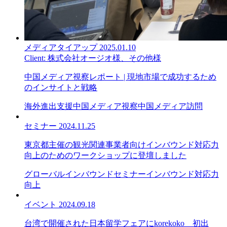
メディアタイアップ
2025.01.10
Client:
株式会社オージオ様、その他様
中国メディア視察レポート | 現地市場で成功するため
のインサイトと戦略
海外進出支援
中国メディア視察
中国メディア訪問
セミナー
2024.11.25
東京都主催の観光関連事業者向けインバウンド対応力
向上のためのワークショップに登壇しました
グローバル
インバウンドセミナー
インバウンド対応力
向上
イベント
2024.09.18
台湾で開催された日本留学フェアにkorekoko 初出