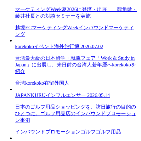
マーケティングWeek夏2026に登壇・出展——龍角散・
藤井社長との対談セミナーを実施
越境EC
マーケティングWeek
インバウンドマーケティ
ング
korekoko
イベント
海外旅行博
2026.07.02
台湾最大級の日本留学・就職フェア「Work & Study in
Japan」に出展し、来日前の台湾人若年層へkorekokoを
紹介
台湾
korekoko
在留外国人
JAPANKURU
インフルエンサー
2026.05.14
日本のゴルフ用品ショッピングを、訪日旅行の目的の
ひとつに。ゴルフ用品店のインバウンドプロモーショ
ン事例
インバウンドプロモーション
ゴルフ
ゴルフ用品