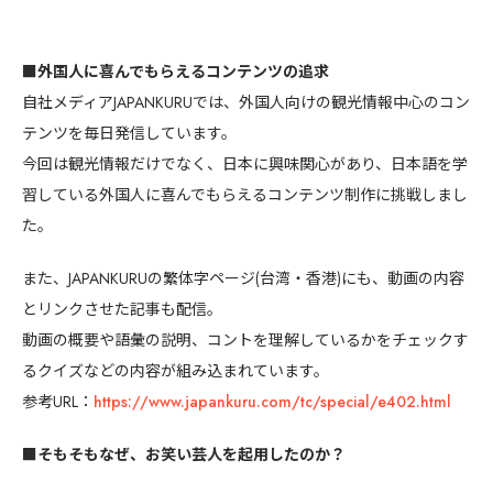
■外国人に喜んでもらえるコンテンツの追求
自社メディアJAPANKURUでは、外国人向けの観光情報中心のコン
テンツを毎日発信しています。
今回は観光情報だけでなく、日本に興味関心があり、日本語を学
習している外国人に喜んでもらえるコンテンツ制作に挑戦しまし
た。
また、JAPANKURUの繁体字ページ(台湾・香港)にも、動画の内容
とリンクさせた記事も配信。
動画の概要や語彙の説明、コントを理解しているかをチェックす
るクイズなどの内容が組み込まれています。
参考URL：
https://www.japankuru.com/tc/special/e402.html
■そもそもなぜ、お笑い芸人を起用したのか？
海外