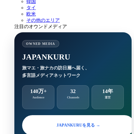
韓国
タイ
欧米
その他のエリア
注目のオウンドメディア
OWNED MEDIA
JAPANKURU
旅マエ・旅ナカの訪日層へ届く、
多言語メディアネットワーク
140万+
32
14年
Audience
Channels
運営
JAPANKURUを見る →