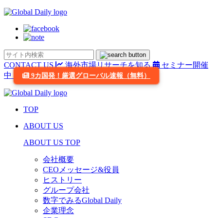
CONTACT US
海外市場リサーチを知る
セミナー開催
中
9カ国発！厳選グローバル速報（無料）
TOP
ABOUT US
ABOUT US TOP
会社概要
CEOメッセージ&役員
ヒストリー
グループ会社
数字でみるGlobal Daily
企業理念