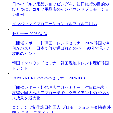
日本のゴルフ用品ショッピングを、訪日旅行の目的の
ひとつに。ゴルフ用品店のインバウンドプロモーショ
ン事例
インバウンドプロモーション
ゴルフ
ゴルフ用品
セミナー
2026.04.24
【開催レポート】韓国トレンドセミナー2026 韓国で今
何がバズり、日本で何が選ばれたのか — 90分で見えた
攻略のヒント
韓国インバウンドセミナー
韓国現地トレンド理解
韓国
トレンド
JAPANKURU
korekoko
セミナー
2026.03.31
【開催レポート】代理店向けセミナー＿訪日観光客・
在留外国人へのアプローチで、クライアントのビジネ
ス成果を最大化
コンテンツ制作
訪日外国人 プロモーション 事例
在留外
国人 コミュニティ 活用