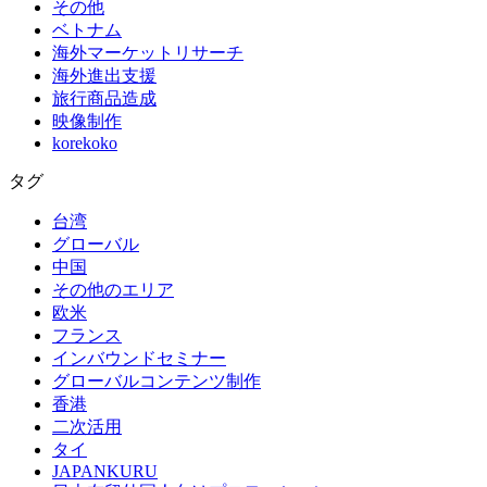
その他
ベトナム
海外マーケットリサーチ
海外進出支援
旅行商品造成
映像制作
korekoko
タグ
台湾
グローバル
中国
その他のエリア
欧米
フランス
インバウンドセミナー
グローバルコンテンツ制作
香港
二次活用
タイ
JAPANKURU