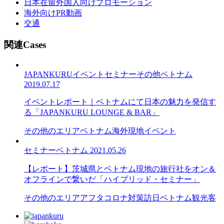
日本在留外国人向けプロモーション
海外向けPR動画
交通
関連Cases
JAPANKURU
イベント
セミナー
その他
ベトナム
2019.07.17
イベントレポート｜ベトナムにて日本の魅力を発信す
る「JAPANKURU LOUNGE & BAR」
その他のエリア
ベトナム
海外現地イベント
セミナー
ベトナム
2021.05.26
【レポート】茨城県とベトナム現地の旅行社をオン＆
オフラインで繋いだ「ハイブリッド・セミナー」
その他のエリア
アフタコロナ対策
訪日ベトナム観光客