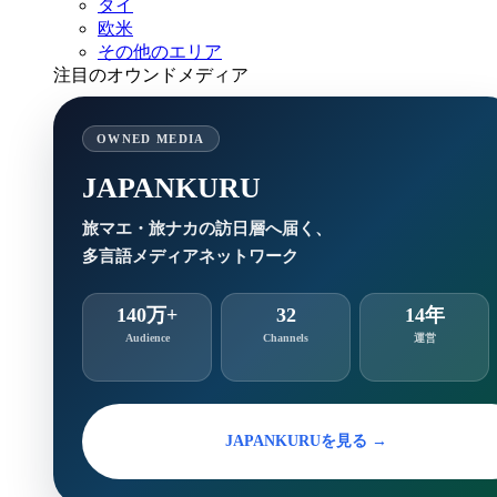
タイ
欧米
その他のエリア
注目のオウンドメディア
OWNED MEDIA
JAPANKURU
旅マエ・旅ナカの訪日層へ届く、
多言語メディアネットワーク
140万+
32
14年
Audience
Channels
運営
JAPANKURUを見る →