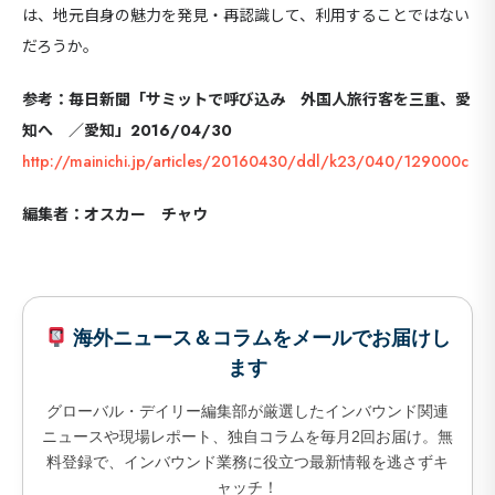
は、地元自身の魅力を発見・再認識して、利用することではない
だろうか。
参考：毎日新聞「サミットで呼び込み 外国人旅行客を三重、愛
知へ ／愛知」2016/04/30
http://mainichi.jp/articles/20160430/ddl/k23/040/129000c
編集者：オスカー チャウ
海外ニュース＆コラムをメールでお届けし
ます
グローバル・デイリー編集部が厳選したインバウンド関連
ニュースや現場レポート、独自コラムを毎月2回お届け。無
海外
料登録で、インバウンド業務に役立つ最新情報を逃さずキ
ャッチ！