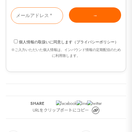
セ
9カ国発！厳
個人情報の取扱い
に同意します（
プライバシーポリシー
）
CONT
※ご入力いただいた個人情報は、インバウンド情報の定期配信のため
に利用致します。
SHARE
URLをクリップポートにコピー