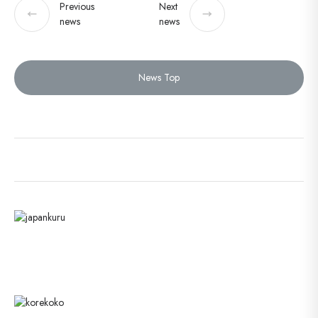
Previous
Next
←
→
news
news
News Top