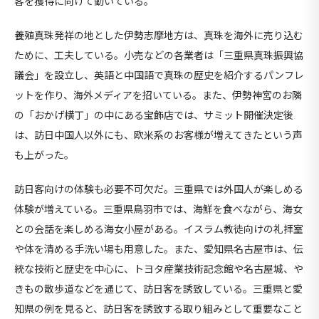
客を獲得に向けて動いている。
養殖真珠発祥の地とした伊勢志摩地方は、真珠を海外に売り込む
ために、工夫している。小売などの各業者は「三重県真珠振興協
議会」を設立し、英語と中国語で真珠の歴史を紹介するパンフレ
ットを作り、海外メディアを招いている。また、伊勢神宮のお隣
の「おかげ横丁」の中にある宝飾店では、サミット開催決定後
は、訪日中国人以外にも、欧米系のお客様が増えてきたという声
も上がった。
訪日客向けの体験も必要不可欠だ。三重県では外国人が楽しめる
体験が増えている。三重県鳥羽市では、海鮮を食べながら、海女
との会話を楽しめる海女小屋がある。イスラム教徒向けの礼拝室
や体を清める手洗い場も用意した。また、愛知県名古屋市は、伝
統な技術と歴史を中心に、トヨタ産業技術記念館や名古屋城、や
きもの散歩道などを通じて、訪日客を誘致している。三重県と愛
知県の例を見ると、訪日客を誘致する取り組みとして重要なこと