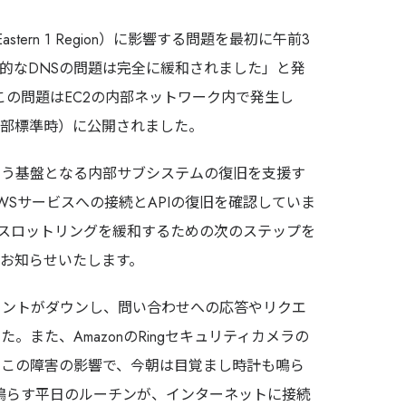
制作動画一覧
観光
ホテル
温泉
雑貨・商品
ern 1 Region）に影響する問題を最初に午前3
本的なDNSの問題は完全に緩和されました」と発
「この問題はEC2の内部ネットワーク内で発生し
東部標準時）に公開されました。
担う基盤となる内部サブシステムの復旧を支援す
Sサービスへの接続とAPIの復旧を確認していま
るスロットリングを緩和するための次のステップを
にお知らせいたします。
アシスタントがダウンし、問い合わせへの応答やリクエ
また、AmazonのRingセキュリティカメラの
。この障害の影響で、今朝は目覚まし時計も鳴ら
ートを鳴らす平日のルーチンが、インターネットに接続