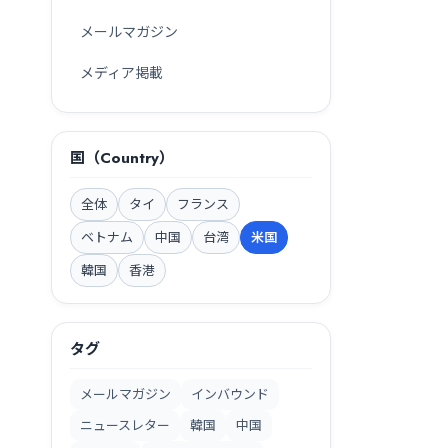
COMMUNITY MEDIA
メールマガジン
korekoko
メディア掲載
在留外国人の実体験を、
レビュー・調査・販促に活かす
国（Country）
8万+
Review
Research
Network
体験レビュー
調査・分析
全体
タイ
フランス
ベトナム
中国
台湾
米国
korekokoを見る →
韓国
香港
タグ
案します。
どの施策が合うか相談する →
メールマガジン
インバウンド
ニュースレター
韓国
中国