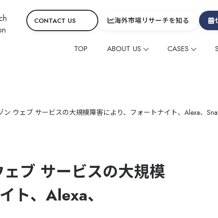
海外市場リサーチを知る
CONTACT US
TOP
ABOUT US
CASES
会社概要
コーポレート
CEOメッセージ&役員
グローバルニュース
海外メディアタイアッ
海外メディアタイアッ
ヒスト
コラ
SDGs
サービスの特徴
在留外国⼈レビューマ
在留外国⼈レビューマ
ン ウェブ サービスの大規模障害により、フォートナイト、Alexa、Snap
デジタルマーケティン
デジタルマーケティン
映像制作
映像制作
その他
その他
ウェブ サービスの大規模
グローバル
グローバル
中国
中国
ト、Alexa、
制作動画一覧
観光
ホテル
温泉
雑貨・商品