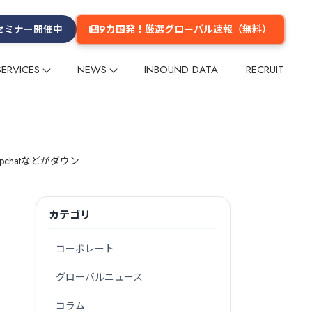
9カ国発！厳選グローバル速報（無料）
セミナー開催中
SERVICES
NEWS
INBOUND DATA
RECRUIT
プ
プ
リー
ム
メールマガジン
インフルエンサー
インフルエンサー
グループ会社
数字でみるGlobal Daily
メディア掲載
多言語コンテンツ企画・制作
多言語コンテンツ企画・制作
企業理念
ーケティング
ーケティング
海外マーケットリサーチ
海外マーケットリサーチ
chatなどがダウン
グ
グ
イベント
イベント
セミナー
セミナー
海外進出支援
海外進出支援
旅行商品造成
旅行商品造成
カテゴリ
台湾
台湾
香港
香港
韓国
韓国
タイ
タイ
欧米
欧米
その他のエリア
その他のエリア
コーポレート
グローバルニュース
・旅館
交通
テーマパーク・公園
ショッピングセンター
コラム