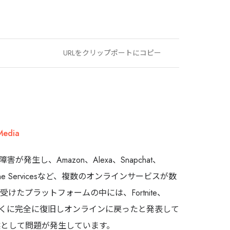
OWNED MEDIA
JAPANKURU
旅マエ・旅ナカの訪日層へ届く、
URLをクリップポートにコピー
多言語メディアネットワーク
140万+
32
14年
Audience
Channels
運営
Media
JAPANKURUを見る →
障害が発生し、Amazon、Alexa、Snapchat、
pic Online Servicesなど、複数のオンラインサービスが数
目的・対象国に合わせて最適な施策をご提
たプラットフォームの中には、Fortnite、
があり、今朝早くに完全に復旧しオンラインに戻ったと発表して
として問題が発生しています。