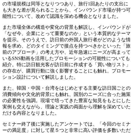
の市場規模は同等となりつつあり、旅行1回あたりの支出に
も大きな差が見られることから、インバウンド市場が持つ可
能性について、改めて認識を深める機会となりました。
また市場全体の構造や変化の背景も解説し、インバウンドが
「なぜ今、企業にとって重要なのか」という本質的なテーマ
を提示。そのうえで、訪日前の外国人旅行者がどのような情
報を求め、どのタイミングで接点を持つべきかといった「旅
前のアプローチ」の考え方や、近年急速にニーズが高まって
いるSNS動画を活用したプロモーションの可能性についても
紹介。特に訪日観光客が訪日前に作成する「買い物リスト」
の存在が、購買行動に強く影響することにも触れ、プロモー
ション設計について解説しました。
また、韓国・中国・台湾をはじめとする主要な訪日国ごとの
消費傾向や文化的背景にも触れ、国別のニーズに合った施策
の必要性を強調。現場で培ってきた豊富な知見をもとにした
実例も交えながら、理論と実践の両面から理解を深めていた
だける内容となりました。
セミナー終了後に実施したアンケートでは、「今回のセミナ
ーの満足度」に対して星５つと非常に高い評価を多数いただ