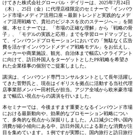
けてきた株式会社グローバル・デイリーは、2025年7月24日
（木）、25日（金）に代理店様限定のセミナーで「インバウ
ンド市場×メディア活用口座～最新トレンドと実践的なメデ
ィア活用戦略で、貴社のビジネスを次のステージへ～」を開
催。本セミナーでは、「市場の正確な理解」から「戦略の骨
子」、「モデルの実践と応用」までを学習ロードマップとし
て、インバウンドプロモーションにおいての「無駄なく広告
費を活かすインバウンドメディア戦略モデル」をお伝えし、
メーカーや商業施設、観光、自治体まで幅広いクライアント
に向けて、訪日外国人をターゲットとしたPR戦略を希望さ
れた企業様事の個別でご提案しました。
講演は、インバウンド専門コンサルタントとして長年活躍し
てきた菅野氏と、現在はイギリスを拠点に活動する当社代理
店事業部メンバー田村氏が担当。アジア全域から欧米豪市場
まで幅広い視点からの講演を行いました。
本セミナーでは、今後ますます重要となるインバウンド市場
における最新動向や、効果的なプロモーション戦略につい
て、多角的な視点から深掘りしました。人口減少に伴い国内
消費が縮小傾向にある中、訪日外国人による新たな消費が注
目を集めています。１例ですが実際に、国内旅行と訪日旅行