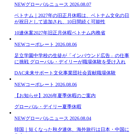
NEW
グローバルニュース
2026.08.07
ベトナム｜2027年の旧正月休暇は、ベトナム文化の日
が祝日として追加され、10日間続く可能性
10連休案
2027年旧正月休暇
ベトナム内務省
NEW
コーポレート
2026.08.06
足立学園中学校の生徒が「インバウンド広告」の仕事
に挑戦 グローバル・デイリーが職場体験を受け入れ
DAC未来サポート文化事業団
社会貢献
職場体験
NEW
コーポレート
2026.08.06
【お知らせ】2026年夏季休暇のご案内
グローバル・デイリー
夏季休暇
NEW
グローバルニュース
2026.08.04
韓国｜短くなった秋夕連休、海外旅行は日本・中国に