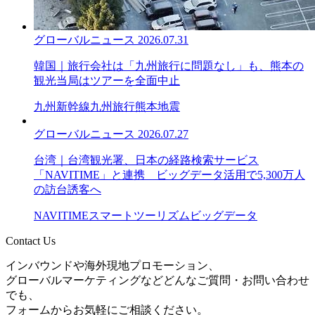
グローバルニュース
2026.07.31
韓国｜旅行会社は「九州旅行に問題なし」も、熊本の
観光当局はツアーを全面中止
九州新幹線
九州旅行
熊本地震
グローバルニュース
2026.07.27
台湾｜台湾観光署、日本の経路検索サービス
「NAVITIME」と連携 ビッグデータ活用で5,300万人
の訪台誘客へ
NAVITIME
スマートツーリズム
ビッグデータ
Contact Us
インバウンドや海外現地プロモーション、
グローバルマーケティングなどどんなご質問・お問い合わせ
でも、
フォームからお気軽にご相談ください。