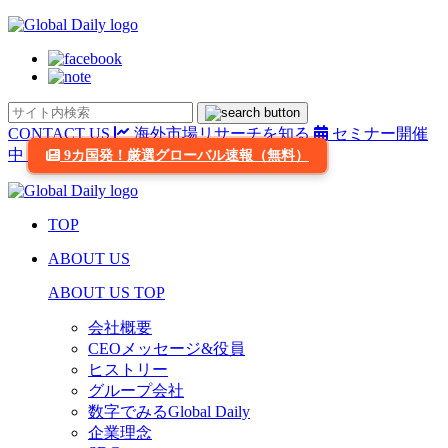
CONTACT US
海外市場リサーチを知る
セミナー開催
中
9カ国発！厳選グローバル速報（無料）
TOP
ABOUT US
ABOUT US TOP
会社概要
CEOメッセージ&役員
ヒストリー
グループ会社
数字でみるGlobal Daily
企業理念