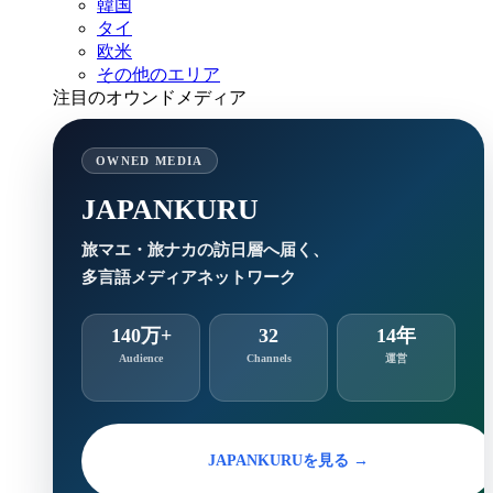
韓国
タイ
欧米
その他のエリア
注目のオウンドメディア
OWNED MEDIA
JAPANKURU
旅マエ・旅ナカの訪日層へ届く、
多言語メディアネットワーク
140万+
32
14年
Audience
Channels
運営
JAPANKURUを見る →