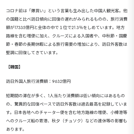
コロナ前は「爆買い」という言葉も生み出した中国人観光客。他
の国籍と比べ訪日傾向に回復の遅れがみられるものの、旅行消費
額が17335億円と全体の中で１位で21.3％をしめています。
地方
路線を含む増便に加え、クルーズによる入国者や、中秋節・国慶
節・春節の長期休暇による旅行需要の増加により、訪日外客数は
堅調に回復してきています。
【韓国】
訪日外国人旅行消費額：9632億円
短期間の滞在が多く、1人当たり消費額は低い傾向にはあるもの
の、驚異的な回復ぺースで
訪日外客数は過去最高を記録していま
す。日本各地へのチャーター便を含む地方路線の増便、小樽港等
へのクルーズ船の寄港、秋夕（チュソク）などの連休等の影響も
あります。