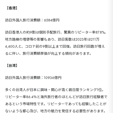
【香港】
訪日外国人旅行消費額：6584億円
訪日香港人の約9割は個別手配旅行、驚異のリピーター率87.8%。
地方路線の増便等の影響もあり、訪日客数は2023年は211万
4,400人と、コロナ前の9割以上まで回復。訪日旅⾏回数が増え
るに伴い、旅⾏消費額単価が向上する傾向があります。
【台湾】
訪日外国人旅行消費額：10936億円
多くの台湾人が日本に興味・関心が高く親日度ランキング1位。
リピーター率86.4％と海外旅⾏者のほとんどが訪日旅⾏経験者で
あるという市場特性です。リピーターであっても経験したことが
ないような都心及び、地⽅の魅⼒を発信する必要性があります。