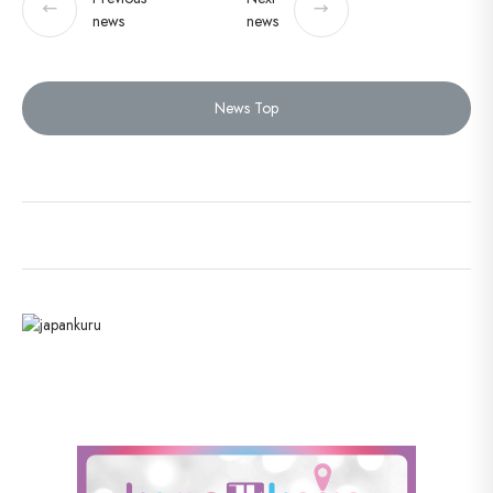
←
→
news
news
News Top