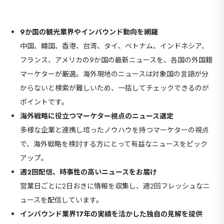
セ
9カ国発！厳
9か国の観光業界やインバウンド動向を網羅
中国、韓国、香港、台湾、タイ、ベトナム、インドネシア、
フランス、アメリカの9か国の最新ニュースを、各国の外国籍
マーケターが厳選。海外現地のニュースは対象国の言語が分
CONT
からないと検索が難しいため、一括してチェックできるのが
ポイントです。
海外戦略に役立つマーケター視点のニュース選定
多様な企業と連携し培ったノウハウを持つマーケターの視点
で、海外戦略を検討する方にとって有益なニュースをピック
アップ。
週2回配信、時事性の高いニュースをお届け
営業日ごとに2日おきに情報を収集し、週2回フレッシュなニ
ュースを配信しています。
インバウンド業界17年の実績を活かした独自の見解を提供