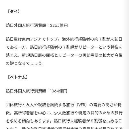
【タイ】
訪日外国人旅行消費額：2265億円
訪日数は東南アジアでトップ。海外旅⾏経験者の約７割が未訪⽇
である⼀方、訪⽇旅⾏経験者の７割超がリピーターという特性を
踏まえ、新規訪⽇層の開拓とリピーターの再訪需要の拡⼤が今後
の鍵となるでしょう。
【ベトナム】
訪日外国人旅行消費額：1364億円
団体旅行と友人や親族を訪問する旅行（VFR）の需要の高さが特
徴。⾼所得者層を中⼼に、少⼈数旅⾏や特定の目的のための旅⾏
を求める傾向もあります。訪⽇旅⾏未経験者が８割弱を占めるこ
とから、新たな訪⽇旅⾏者の獲得が今後の需要拡大が見込めるで