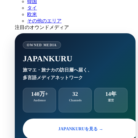
韓国
タイ
欧米
その他のエリア
注目のオウンドメディア
OWNED MEDIA
JAPANKURU
旅マエ・旅ナカの訪日層へ届く、
多言語メディアネットワーク
140万+
32
14年
Audience
Channels
運営
JAPANKURUを見る →