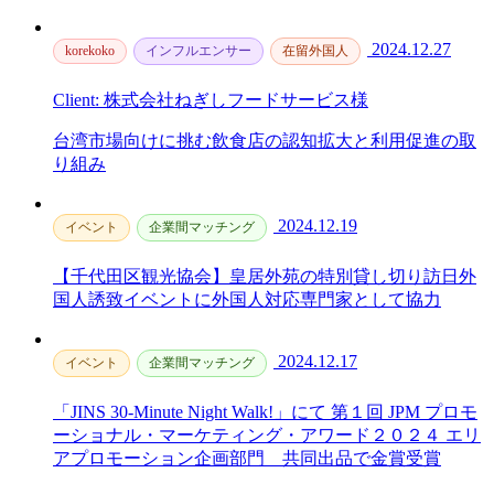
2024.12.27
korekoko
インフルエンサー
在留外国人
Client: 株式会社ねぎしフードサービス様
台湾市場向けに挑む飲食店の認知拡大と利用促進の取
り組み
2024.12.19
イベント
企業間マッチング
【千代田区観光協会】皇居外苑の特別貸し切り訪日外
国人誘致イベントに外国人対応専門家として協力
2024.12.17
イベント
企業間マッチング
「JINS 30-Minute Night Walk!」にて 第１回 JPM プロモ
ーショナル・マーケティング・アワード２０２４ エリ
アプロモーション企画部門 共同出品で金賞受賞