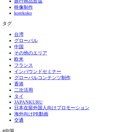
旅行商品造成
映像制作
korekoko
タグ
台湾
グローバル
中国
その他のエリア
欧米
フランス
インバウンドセミナー
グローバルコンテンツ制作
香港
二次活用
タイ
JAPANKURU
日本在留外国人向けプロモーション
海外向けPR動画
交通
#中国