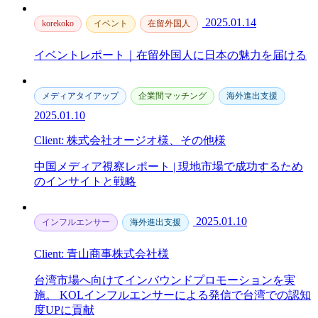
2025.01.14
korekoko
イベント
在留外国人
イベントレポート｜在留外国人に日本の魅力を届ける
メディアタイアップ
企業間マッチング
海外進出支援
2025.01.10
Client: 株式会社オージオ様、その他様
中国メディア視察レポート | 現地市場で成功するため
のインサイトと戦略
2025.01.10
インフルエンサー
海外進出支援
Client: 青山商事株式会社様
台湾市場へ向けてインバウンドプロモーションを実
施。 KOLインフルエンサーによる発信で台湾での認知
度UPに貢献