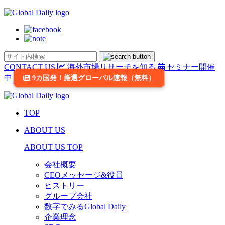
CONTACT US
海外市場リサーチを知る
セミナー開催
中
9カ国発！厳選グローバル速報（無料）
TOP
ABOUT US
ABOUT US TOP
会社概要
CEOメッセージ&役員
ヒストリー
グループ会社
数字でみるGlobal Daily
企業理念