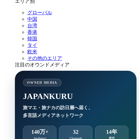
エリア別
グローバル
中国
台湾
香港
韓国
タイ
欧米
その他のエリア
注目のオウンドメディア
OWNED MEDIA
JAPANKURU
旅マエ・旅ナカの訪日層へ届く、
多言語メディアネットワーク
140万+
32
14年
Audience
Channels
運営