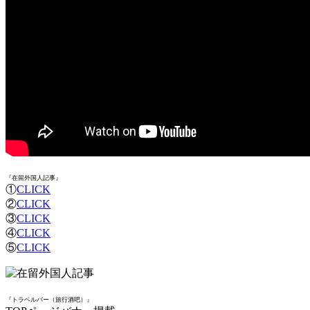
『在留外国人記事』
①
CLICK
②
CLICK
③
CLICK
④
CLICK
⑤
CLICK
『トラベルバー（旅行酒吧）』