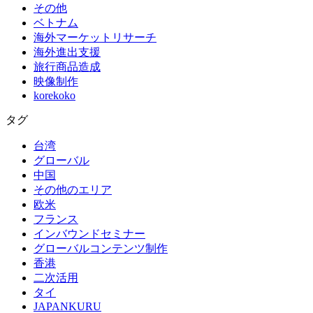
その他
ベトナム
海外マーケットリサーチ
海外進出支援
旅行商品造成
映像制作
korekoko
タグ
台湾
グローバル
中国
その他のエリア
欧米
フランス
インバウンドセミナー
グローバルコンテンツ制作
香港
二次活用
タイ
JAPANKURU