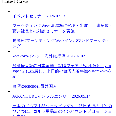
Latest Cases
イベント
セミナー
2026.07.13
マーケティングWeek夏2026に登壇・出展——龍角散・
藤井社長との対談セミナーを実施
越境EC
マーケティングWeek
インバウンドマーケティ
ング
korekoko
イベント
海外旅行博
2026.07.02
台湾最大級の日本留学・就職フェア「Work & Study in
Japan」に出展し、来日前の台湾人若年層へkorekokoを
紹介
台湾
korekoko
在留外国人
JAPANKURU
インフルエンサー
2026.05.14
日本のゴルフ用品ショッピングを、訪日旅行の目的の
ひとつに。ゴルフ用品店のインバウンドプロモーショ