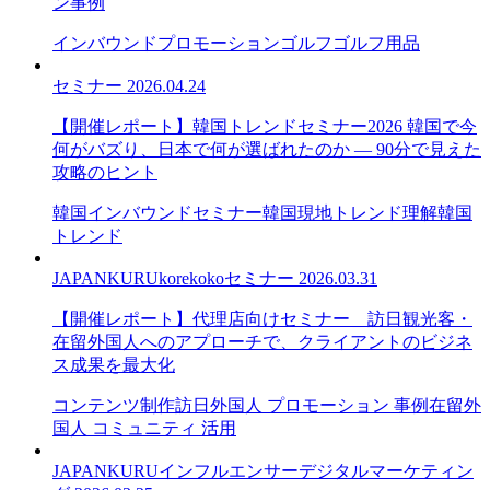
ン事例
インバウンドプロモーション
ゴルフ
ゴルフ用品
セミナー
2026.04.24
【開催レポート】韓国トレンドセミナー2026 韓国で今
何がバズり、日本で何が選ばれたのか — 90分で見えた
攻略のヒント
韓国インバウンドセミナー
韓国現地トレンド理解
韓国
トレンド
JAPANKURU
korekoko
セミナー
2026.03.31
【開催レポート】代理店向けセミナー＿訪日観光客・
在留外国人へのアプローチで、クライアントのビジネ
ス成果を最大化
コンテンツ制作
訪日外国人 プロモーション 事例
在留外
国人 コミュニティ 活用
JAPANKURU
インフルエンサー
デジタルマーケティン