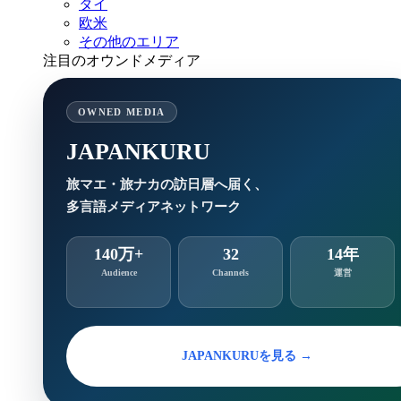
タイ
欧米
その他のエリア
注目のオウンドメディア
OWNED MEDIA
JAPANKURU
旅マエ・旅ナカの訪日層へ届く、
多言語メディアネットワーク
140万+
32
14年
Audience
Channels
運営
JAPANKURUを見る →