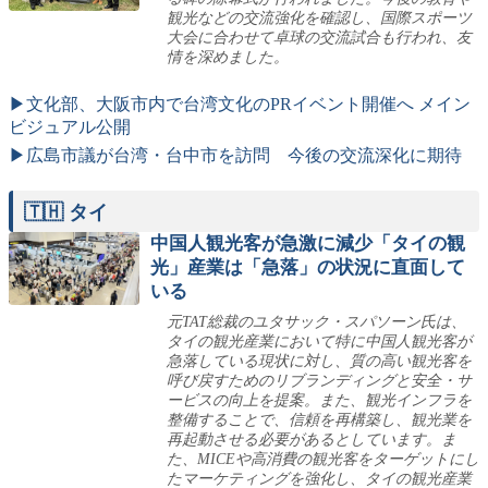
観光などの交流強化を確認し、国際スポーツ
大会に合わせて卓球の交流試合も行われ、友
情を深めました。
▶文化部、大阪市内で台湾文化のPRイベント開催へ メイン
ビジュアル公開
▶広島市議が台湾・台中市を訪問 今後の交流深化に期待
🇹🇭 タイ
中国人観光客が急激に減少「タイの観
光」産業は「急落」の状況に直面して
いる
元TAT総裁のユタサック・スパソーン氏は、
タイの観光産業において特に中国人観光客が
急落している現状に対し、質の高い観光客を
呼び戻すためのリブランディングと安全・サ
ービスの向上を提案。また、観光インフラを
整備することで、信頼を再構築し、観光業を
再起動させる必要があるとしています。ま
た、MICEや高消費の観光客をターゲットにし
たマーケティングを強化し、タイの観光産業