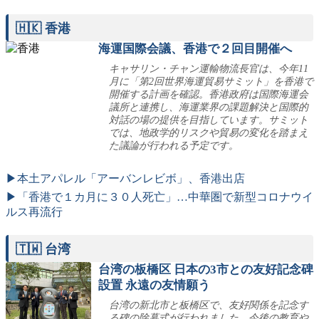
🇭🇰 香港
海運国際会議、香港で２回目開催へ
キャサリン・チャン運輸物流長官は、今年11
月に「第2回世界海運貿易サミット」を香港で
開催する計画を確認。香港政府は国際海運会
議所と連携し、海運業界の課題解決と国際的
対話の場の提供を目指しています。サミット
では、地政学的リスクや貿易の変化を踏まえ
た議論が行われる予定です。
▶本土アパレル「アーバンレビボ」、香港出店
▶「香港で１カ月に３０人死亡」…中華圏で新型コロナウイ
ルス再流行
🇹🇼 台湾
台湾の板橋区 日本の3市との友好記念碑
設置 永遠の友情願う
台湾の新北市と板橋区で、友好関係を記念す
る碑の除幕式が行われました。今後の教育や