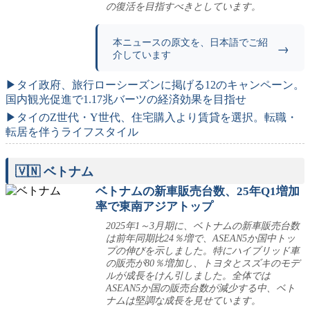
の復活を目指すべきとしています。
本ニュースの原文を、日本語でご紹
→
介しています
▶タイ政府、旅行ローシーズンに掲げる12のキャンペーン。
国内観光促進で1.17兆バーツの経済効果を目指せ
▶タイのZ世代・Y世代、住宅購入より賃貸を選択。転職・
転居を伴うライフスタイル
🇻🇳 ベトナム
ベトナムの新車販売台数、25年Q1増加
率で東南アジアトップ
2025年1～3月期に、ベトナムの新車販売台数
は前年同期比24％増で、ASEAN5か国中トッ
プの伸びを示しました。特にハイブリッド車
の販売が80％増加し、トヨタとスズキのモデ
ルが成長をけん引しました。全体では
ASEAN5か国の販売台数が減少する中、ベト
ナムは堅調な成長を見せています。