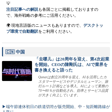
💡
注目記事への解説
も各国ごとに掲載しておりますの
で、海外戦略の参考にご活用ください。
🌍 現地言語版のニュースもありますので、
デスクトッ
プ環境で自動翻訳
をご利用ください。
🇨🇳 中国
「去哪儿」は20周年を迎え、第4次起業
を開始。CEOの陳剛氏は、AIで業界を
書き換えると語った
Qunarは創立20周年を迎え、AIを活用したカ
スタマーサービスやデジタルヒューマン、旅
行ルート計画などを導入。AIによって業務の
70〜80％が自動化され、効率とサービス品質
が大きく向上しています。
▶端午節連休初日の鉄道切符が販売開始、中・短距離路線が
人気に