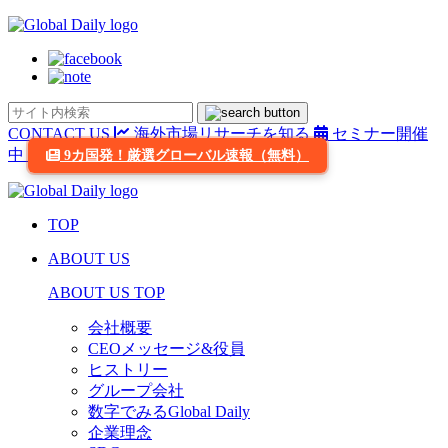
CONTACT US
海外市場リサーチを知る
セミナー開催
中
9カ国発！厳選グローバル速報（無料）
TOP
ABOUT US
ABOUT US TOP
会社概要
CEOメッセージ&役員
ヒストリー
グループ会社
数字でみるGlobal Daily
企業理念