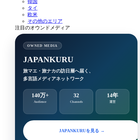
韓国
タイ
欧米
その他のエリア
注目のオウンドメディア
OWNED MEDIA
JAPANKURU
旅マエ・旅ナカの訪日層へ届く、
多言語メディアネットワーク
140万+
32
14年
Audience
Channels
運営
JAPANKURUを見る →