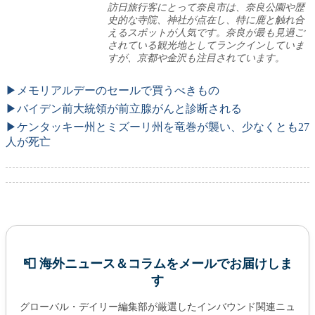
訪日旅行客にとって奈良市は、奈良公園や歴
史的な寺院、神社が点在し、特に鹿と触れ合
えるスポットが人気です。奈良が最も見過ご
されている観光地としてランクインしていま
すが、京都や金沢も注目されています。
▶メモリアルデーのセールで買うべきもの
▶バイデン前大統領が前立腺がんと診断される
▶ケンタッキー州とミズーリ州を竜巻が襲い、少なくとも27
人が死亡
📮 海外ニュース＆コラムをメールでお届けしま
す
グローバル・デイリー編集部が厳選したインバウンド関連ニュ