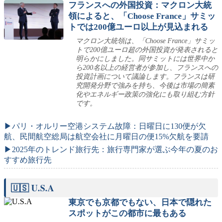
フランスへの外国投資：マクロン大統
領によると、「Choose France」サミッ
トでは200億ユーロ以上が見込まれる
マクロン大統領は、「Choose France」サミッ
トで200億ユーロ超の外国投資が発表されると
明らかにしました。同サミットには世界中か
ら200名以上の経営者が参加し、フランスへの
投資計画について議論します。フランスは研
究開発分野で強みを持ち、今後は市場の簡素
化やエネルギー政策の強化にも取り組む方針
です。
▶パリ・オルリー空港システム故障：日曜日に130便が欠
航、民間航空総局は航空会社に月曜日の便15%欠航を要請
▶2025年のトレンド旅行先：旅行専門家が選ぶ今年の夏のお
すすめ旅行先
🇺🇸 U.S.A
東京でも京都でもない、日本で隠れた
スポットがこの都市に最もある