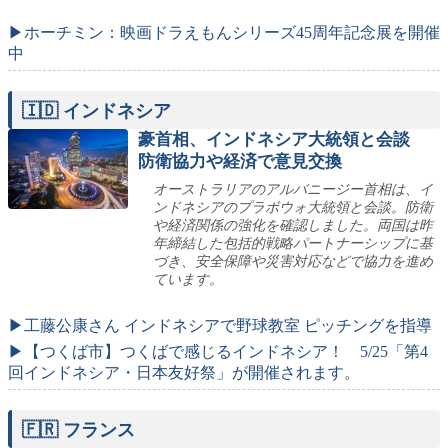
▶ホーチミン：映画ドラえもんシリーズ45周年記念展を開催
中
🇮🇩 インドネシア
豪首相、インドネシア大統領と会談
防衛協力や経済で意見交換
オーストラリアのアルバニージー首相は、イ
ンドネシアのプラボウォ大統領と会談。防衛
や経済関係の強化を確認しました。両国は昨
年締結した包括的戦略パートナーシップに基
づき、安全保障や災害対応などで協力を進め
ています。
▶工藤公康さん インドネシアで野球教室 ピッチングを指導
▶【つくば市】つくばで感じるインドネシア！ 5/25「第4
回インドネシア・日本友好祭」が開催されます。
🇫🇷 フランス