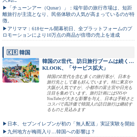
▶「チューンアー（Qunar）」：端午節の旅行市場は、短距
離旅行が主流となり、民俗体験の人気が高まっているのが特
徴。
▶アリママ：618セール開幕初日、全プラットフォームのプ
ロモーションにより10万点の商品が倍増の売上を達成
🇰🇷 韓国
韓国のZ世代、訪日旅行ブームは続く…
KLOOK、「サービス拡大」
韓国のZ世代を含む多くの旅行客が、日本を
旅行先として最も好んでいます。特に東京や
大阪が人気ですが、小都市の富士宮や日光も
注目を集めています。旅行計画にはSNSや
YouTubeが大きな影響を与え、日本は手軽さと
コスパで高評価で韓国人の訪日旅行は継続す
るものと見込みます
▶日本、セブンイレブンが初の「無人配送」実証実験を開始
▶九州地方が梅雨入り…韓国への影響は？