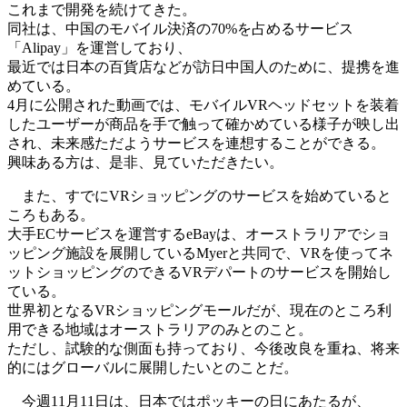
これまで開発を続けてきた。
同社は、中国のモバイル決済の70%を占めるサービス
「Alipay」を運営しており、
最近では日本の百貨店などが訪日中国人のために、提携を進
めている。
4月に公開された動画では、モバイルVRヘッドセットを装着
したユーザーが商品を手で触って確かめている様子が映し出
され、未来感ただようサービスを連想することができる。
興味ある方は、是非、見ていただきたい。
また、すでにVRショッピングのサービスを始めていると
ころもある。
大手ECサービスを運営するeBayは、オーストラリアでショ
ッピング施設を展開しているMyerと共同で、VRを使ってネ
ットショッピングのできるVRデパートのサービスを開始し
ている。
世界初となるVRショッピングモールだが、現在のところ利
用できる地域はオーストラリアのみとのこと。
ただし、試験的な側面も持っており、今後改良を重ね、将来
的にはグローバルに展開したいとのことだ。
今週11月11日は、日本ではポッキーの日にあたるが、