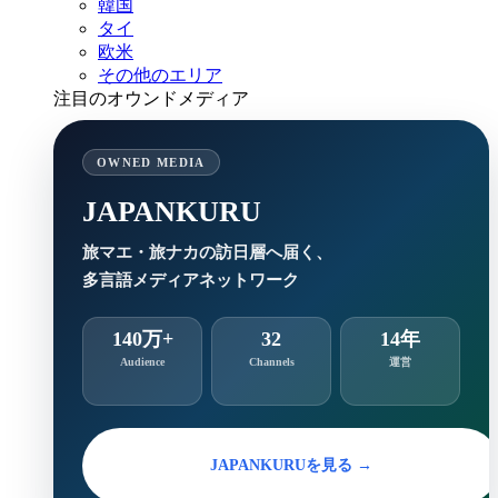
韓国
タイ
欧米
その他のエリア
注目のオウンドメディア
OWNED MEDIA
JAPANKURU
旅マエ・旅ナカの訪日層へ届く、
多言語メディアネットワーク
140万+
32
14年
Audience
Channels
運営
JAPANKURUを見る →