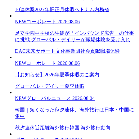
10連休案
2027年旧正月休暇
ベトナム内務省
NEW
コーポレート
2026.08.06
足立学園中学校の生徒が「インバウンド広告」の仕事
に挑戦 グローバル・デイリーが職場体験を受け入れ
DAC未来サポート文化事業団
社会貢献
職場体験
NEW
コーポレート
2026.08.06
【お知らせ】2026年夏季休暇のご案内
グローバル・デイリー
夏季休暇
NEW
グローバルニュース
2026.08.04
韓国｜短くなった秋夕連休、海外旅行は日本・中国に
集中
秋夕連休
近距離海外旅行
韓国 海外旅行動向