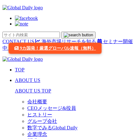
CONTACT US
海外市場リサーチを知る
セミナー開催
中
9カ国発！厳選グローバル速報（無料）
TOP
ABOUT US
ABOUT US TOP
会社概要
CEOメッセージ&役員
ヒストリー
グループ会社
数字でみるGlobal Daily
企業理念