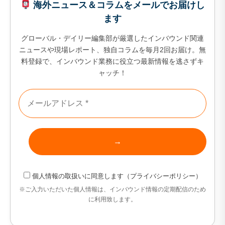
セ
海外ニュース＆コラムをメールでお届けし
ます
9カ国発！厳
グローバル・デイリー編集部が厳選したインバウンド関連
ニュースや現場レポート、独自コラムを毎月2回お届け。無
料登録で、インバウンド業務に役立つ最新情報を逃さずキ
ャッチ！
CONT
個人情報の取扱い
に同意します（
プライバシーポリシー
）
※ご入力いただいた個人情報は、インバウンド情報の定期配信のため
に利用致します。