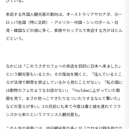
びている。
来店する外国人観光客の動向は、オーストラリアやカナダ、ヨー
ロッパ各国（特に北欧）・アメリカ・中国・シンガポール・台
湾・韓国などの順に多く、家族やカップルで来店する方がほとん
どという。
なかには「このうさぎカフェへの来店を目的に日本へ来ました」
という観光客もいるとか。その理由を聞くと、「住んでいるとこ
ろが法律で飼育を禁止しているから見たことがない」「私の国に
は動物カフェのようなお店がない」「YouTubeに上がっていた動
画を見て、まさか抱っこできたりなついたりするなんて驚いた」
などの答えが多い。3カ月前にも来て今度は妻と娘を連れてフラ
ンスから来たというフランス人観光客も。
この人気の背景には、訪日観光客の多くが「ウサギは野生的でな