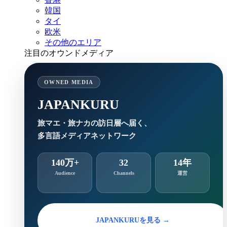
韓国
タイ
欧米
その他のエリア
注目のオウンドメディア
OWNED MEDIA
JAPANKURU
旅マエ・旅ナカの訪日層へ届く、
多言語メディアネットワーク
140万+
32
14年
Audience
Channels
運営
JAPANKURUを見る →