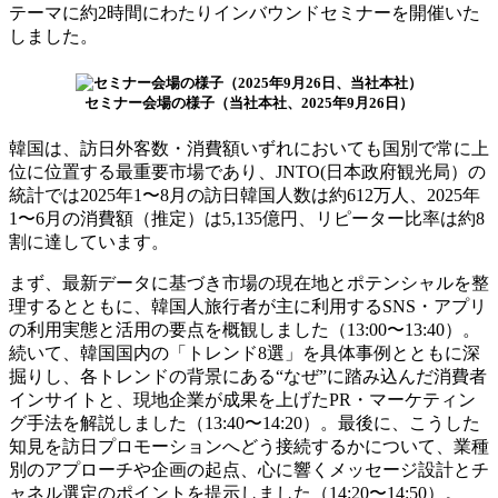
テーマに約2時間にわたりインバウンドセミナーを開催いた
しました。
セミナー会場の様子（当社本社、2025年9月26日）
韓国は、訪日外客数・消費額いずれにおいても国別で常に上
位に位置する最重要市場であり、JNTO(日本政府観光局）の
統計では2025年1〜8月の訪日韓国人数は約612万人、2025年
1〜6月の消費額（推定）は5,135億円、リピーター比率は約8
割に達しています。
まず、最新データに基づき市場の現在地とポテンシャルを整
理するとともに、韓国人旅行者が主に利用するSNS・アプリ
の利用実態と活用の要点を概観しました（13:00〜13:40）。
続いて、韓国国内の「トレンド8選」を具体事例とともに深
掘りし、各トレンドの背景にある“なぜ”に踏み込んだ消費者
インサイトと、現地企業が成果を上げたPR・マーケティン
グ手法を解説しました（13:40〜14:20）。最後に、こうした
知見を訪日プロモーションへどう接続するかについて、業種
別のアプローチや企画の起点、心に響くメッセージ設計とチ
ャネル選定のポイントを提示しました（14:20〜14:50）。