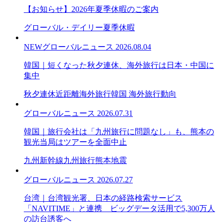
【お知らせ】2026年夏季休暇のご案内
グローバル・デイリー
夏季休暇
NEW
グローバルニュース
2026.08.04
韓国｜短くなった秋夕連休、海外旅行は日本・中国に
集中
秋夕連休
近距離海外旅行
韓国 海外旅行動向
グローバルニュース
2026.07.31
韓国｜旅行会社は「九州旅行に問題なし」も、熊本の
観光当局はツアーを全面中止
九州新幹線
九州旅行
熊本地震
グローバルニュース
2026.07.27
台湾｜台湾観光署、日本の経路検索サービス
「NAVITIME」と連携 ビッグデータ活用で5,300万人
の訪台誘客へ