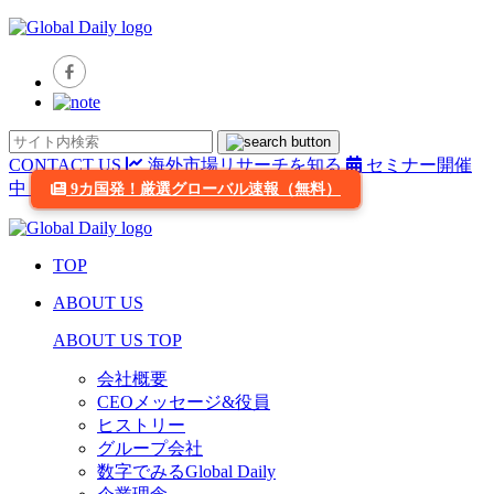
CONTACT US
海外市場リサーチを知る
セミナー開催
中
9カ国発！厳選グローバル速報（無料）
TOP
ABOUT US
ABOUT US TOP
会社概要
CEOメッセージ&役員
ヒストリー
グループ会社
数字でみるGlobal Daily