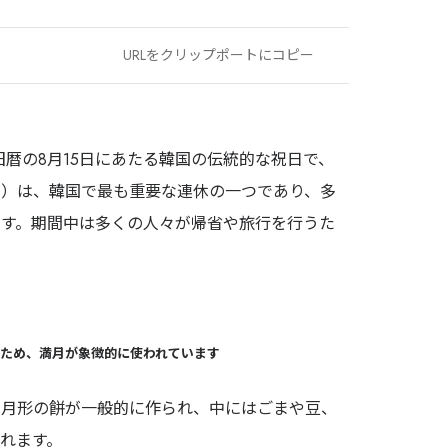
OWNED MEDIA
URLをクリップポートにコピー
JAPANKURU
旅マエ・旅ナカの訪日層へ届く、
多言語メディアネットワーク
は、旧暦の8月15日にあたる韓国の伝統的な祝日で、
140万+
32
14年
ク）は、韓国で最も重要な連休の一つであり、多
Audience
Channels
運営
す。期間中は多くの人々が帰省や旅行を行うた
JAPANKURUを見る →
ため、満月が象徴的に使われています
目的・対象国に合わせて最適な施策をご提
半月形の餅が一般的に作られ、中にはごまや豆、
れます。