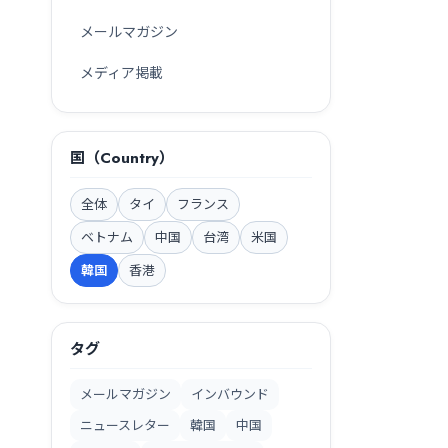
COMMUNITY MEDIA
メールマガジン
korekoko
メディア掲載
在留外国人の実体験を、
レビュー・調査・販促に活かす
国（Country）
8万+
Review
Research
Network
体験レビュー
調査・分析
全体
タイ
フランス
ベトナム
中国
台湾
米国
korekokoを見る →
韓国
香港
タグ
案します。
どの施策が合うか相談する →
メールマガジン
インバウンド
ニュースレター
韓国
中国