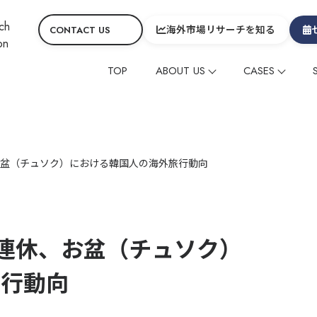
海外市場リサーチを知る
CONTACT US
TOP
ABOUT US
CASES
会社概要
コーポレート
CEOメッセージ&役員
グローバルニュース
海外メディアタイアッ
海外メディアタイアッ
ヒスト
コラ
SDGs
サービスの特徴
在留外国⼈レビューマ
在留外国⼈レビューマ
お盆（チュソク）における韓国人の海外旅行動向
デジタルマーケティン
デジタルマーケティン
映像制作
映像制作
その他
その他
の連休、お盆（チュソク）
グローバル
グローバル
中国
中国
旅行動向
制作動画一覧
観光
ホテル
温泉
雑貨・商品