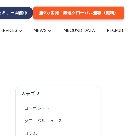
9カ国発！厳選グローバル速報（無料）
セミナー開催中
SERVICES
NEWS
INBOUND DATA
RECRUIT
プ
プ
リー
ム
メールマガジン
インフルエンサー
インフルエンサー
グループ会社
数字でみるGlobal Daily
メディア掲載
多言語コンテンツ企画・制作
多言語コンテンツ企画・制作
企業理念
ーケティング
ーケティング
海外マーケットリサーチ
海外マーケットリサーチ
グ
グ
イベント
イベント
セミナー
セミナー
海外進出支援
海外進出支援
旅行商品造成
旅行商品造成
カテゴリ
台湾
台湾
香港
香港
韓国
韓国
タイ
タイ
欧米
欧米
その他のエリア
その他のエリア
コーポレート
グローバルニュース
・旅館
交通
テーマパーク・公園
ショッピングセンター
コラム