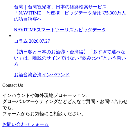
台湾｜台湾観光署、日本の経路検索サービス
「NAVITIME」と連携 ビッグデータ活用で5,300万人
の訪台誘客へ
NAVITIME
スマートツーリズム
ビッグデータ
コラム
2026.07.27
【訪日客と日本のお酒③・台湾編】「多すぎて選べな
い」は、離脱のサインではない “飲み比べ”という買い
方
お酒
台湾
台湾インバウンド
Contact Us
インバウンドや海外現地プロモーション、
グローバルマーケティングなどどんなご質問・お問い合わせ
でも、
フォームからお気軽にご相談ください。
お問い合わせフォーム