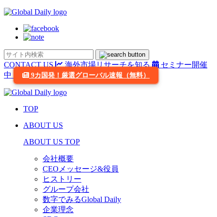
CONTACT US
海外市場リサーチを知る
セミナー開催
中
9カ国発！厳選グローバル速報（無料）
TOP
ABOUT US
ABOUT US TOP
会社概要
CEOメッセージ&役員
ヒストリー
グループ会社
数字でみるGlobal Daily
企業理念