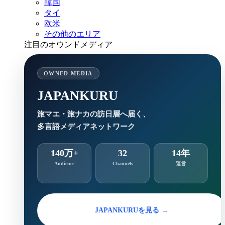
韓国
タイ
欧米
その他のエリア
注目のオウンドメディア
OWNED MEDIA
JAPANKURU
旅マエ・旅ナカの訪日層へ届く、
多言語メディアネットワーク
140万+
32
14年
Audience
Channels
運営
JAPANKURUを見る →