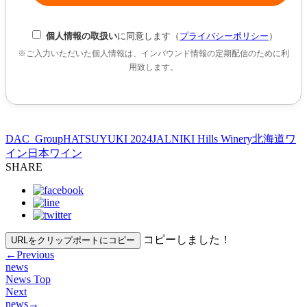
個人情報の取扱い
に同意します（
プライバシーポリシー
）
※ご入力いただいた個人情報は、インバウンド情報の定期配信のために利
用致します。
DAC_Group
HATSUYUKI 2024
JAL
NIKI Hills Winery
北海道ワ
イン
日本ワイン
SHARE
コピーしました！
URLをクリップポートにコピー
←
Previous
news
News Top
Next
news
→