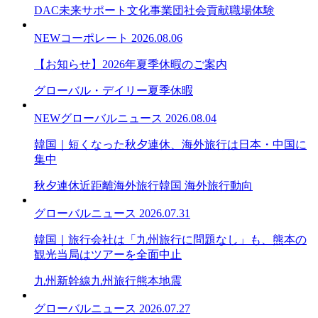
DAC未来サポート文化事業団
社会貢献
職場体験
NEW
コーポレート
2026.08.06
【お知らせ】2026年夏季休暇のご案内
グローバル・デイリー
夏季休暇
NEW
グローバルニュース
2026.08.04
韓国｜短くなった秋夕連休、海外旅行は日本・中国に
集中
秋夕連休
近距離海外旅行
韓国 海外旅行動向
グローバルニュース
2026.07.31
韓国｜旅行会社は「九州旅行に問題なし」も、熊本の
観光当局はツアーを全面中止
九州新幹線
九州旅行
熊本地震
グローバルニュース
2026.07.27