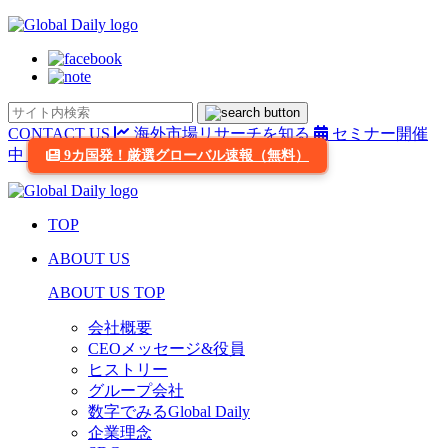
CONTACT US
海外市場リサーチを知る
セミナー開催
中
9カ国発！厳選グローバル速報（無料）
TOP
ABOUT US
ABOUT US TOP
会社概要
CEOメッセージ&役員
ヒストリー
グループ会社
数字でみるGlobal Daily
企業理念