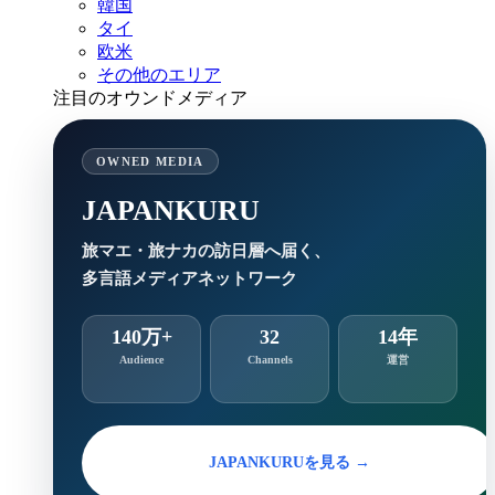
韓国
タイ
欧米
その他のエリア
注目のオウンドメディア
OWNED MEDIA
JAPANKURU
旅マエ・旅ナカの訪日層へ届く、
多言語メディアネットワーク
140万+
32
14年
Audience
Channels
運営
JAPANKURUを見る →