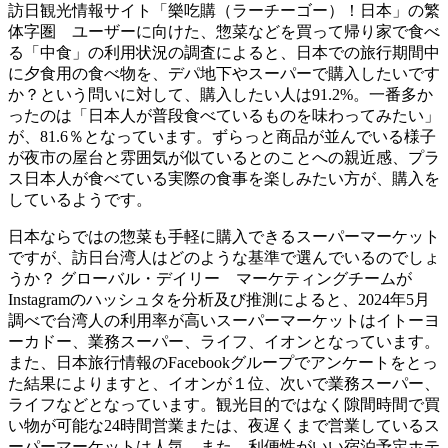
訪日観光情報サイト「樂吃購（ラーチーゴー）！日本」の繁
体字圏 ユーザーに向けた、惣菜などを買って帰り家で食べ
る「中食」の利用状況の調査によると、日本での旅行期間中
に夕食用の食べ物を、デパ地下やスーパーで購入したいです
か？という問いに対して、購入したい人は91.2%。一番多か
ったのは「日本人が普段食べているものを味わってみたい」
が、81.6％となっています。ずらっと商品が並んでいる様子
が夜市の屋台と雰囲気が似ているとのことへの親近感、プラ
ス日本人が食べている実際の食事を楽しみたい方が、購入を
しているようです。
日本ならではの惣菜も手軽に購入できるスーパーマーケット
ですが、訪日台湾人はどのような基準で選んでいるのでしょ
うか？ グローバル・デイリー マーケティングチームが
Instagramのハッシュタを分析及び推測によると、2024年5月
調べで台湾人の利用率が高いスーパーマーケットはイトーヨ
ーカドー、業務スーパー、ライフ、イオンとなっています。
また、日本旅行情報のFacebookグループでアンケートをとっ
た結果によりますと、イオンが１位、次いで業務スーパー、
ライフなどとなっています。観光目的ではなく隙間時間で買
い物が可能な24時間営業または、夜遅くまで営業しているス
ーパーマーケットは人気。また、利便性がいい宿泊予定ホテ