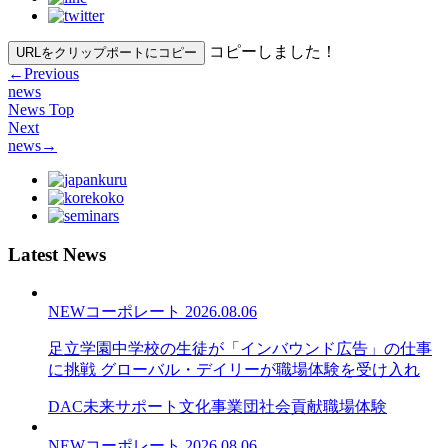
コピーしました！
URLをクリップポートにコピー
←
Previous
news
News Top
Next
news
→
Latest News
NEW
コーポレート
2026.08.06
足立学園中学校の生徒が「インバウンド広告」の仕事
に挑戦 グローバル・デイリーが職場体験を受け入れ
DAC未来サポート文化事業団
社会貢献
職場体験
NEW
コーポレート
2026.08.06