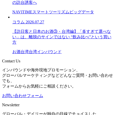
の訪台誘客へ
NAVITIME
スマートツーリズム
ビッグデータ
コラム
2026.07.27
【訪日客と日本のお酒③・台湾編】「多すぎて選べな
い」は、離脱のサインではない “飲み比べ”という買い
方
お酒
台湾
台湾インバウンド
Contact Us
インバウンドや海外現地プロモーション、
グローバルマーケティングなどどんなご質問・お問い合わせ
でも、
フォームからお気軽にご相談ください。
お問い合わせフォーム
Newsletter
グローバル・デイリーが独自の目線でチョイスした