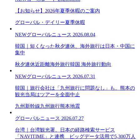
【お知らせ】2026年夏季休暇のご案内
グローバル・デイリー
夏季休暇
NEW
グローバルニュース
2026.08.04
韓国｜短くなった秋夕連休、海外旅行は日本・中国に
集中
秋夕連休
近距離海外旅行
韓国 海外旅行動向
NEW
グローバルニュース
2026.07.31
韓国｜旅行会社は「九州旅行に問題なし」も、熊本の
観光当局はツアーを全面中止
九州新幹線
九州旅行
熊本地震
グローバルニュース
2026.07.27
台湾｜台湾観光署、日本の経路検索サービス
「NAVITIME」と連携 ビッグデータ活用で5,300万人