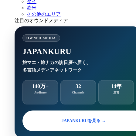
タイ
欧米
その他のエリア
注目のオウンドメディア
OWNED MEDIA
JAPANKURU
旅マエ・旅ナカの訪日層へ届く、
多言語メディアネットワーク
140万+
32
14年
Audience
Channels
運営
JAPANKURUを見る →