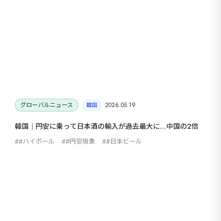
休日発表｜米クルーズ需要は堅調
グローバルニュース
2026.05.19
韓国
韓国｜円安に乗って日本酒の輸入が過去最大に…中国の2倍
#ハイボール
#円安現象
#日本ビール