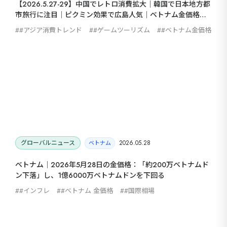
【2026.5.27-29】中国でレトロ消費拡大｜韓国で日本地方都
市旅行に注目｜ピクミン効果で広島人気｜ベトナム金価格が
急落
#アジア消費トレンド
#ゲームツーリズム
#ベトナム金価格
グローバルニュース
2026.05.28
ベトナム
ベトナム｜2026年5月28日の金価格：「約200万ベトナムド
ン下落」し、1億6000万ベトナムドンを下回る
#インフレ
#ベトナム 金価格
#国際相場
海外