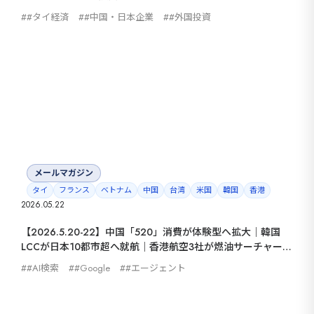
#タイ経済
#中国・日本企業
#外国投資
メールマガジン
タイ
フランス
ベトナム
中国
台湾
米国
韓国
香港
2026.05.22
【2026.5.20-22】中国「520」消費が体験型へ拡大｜韓国
LCCが日本10都市超へ就航｜香港航空3社が燃油サーチャージ
引き下げ｜GoogleがAI検索を本格転換
#AI検索
#Google
#エージェント