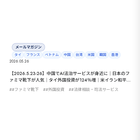
セ
9カ国発！厳
CONT
メールマガジン
タイ
フランス
ベトナム
中国
台湾
米国
韓国
香港
2026.05.26
【2026.5.23-26】中国でAI法治サービスが身近に｜日本のフ
ァミマ靴下が人気｜タイ外国投資が124％増｜米イラン和平
協議に中東正常化案
#ファミマ靴下
#外国投資
#法律相談・司法サービス