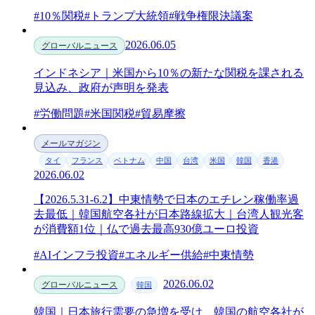
#10％関税
#トランプ大統領
#戦争権限決議案
2026.06.05
グローバルニュース
インドネシア｜米国から10％の新たな関税を課される
見込み、政府が声明を発表
#労働問題
#米国関税
#貿易摩擦
メールマガジン
タイ
フランス
ベトナム
中国
台湾
米国
韓国
香港
2026.06.02
【2026.5.31-6.2】中東情勢で日本のエチレン稼働率過
去最低｜韓国航空各社が日本路線拡大｜台湾人観光客
が消費額1位｜仏で過去最高930億ユーロ投資
#AIインフラ投資
#エネルギー供給
#中東情勢
2026.06.02
グローバルニュース
韓国
韓国｜日本旅行需要の急増を受け、韓国の航空各社が