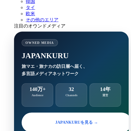
韓国
タイ
欧米
その他のエリア
注目のオウンドメディア
OWNED MEDIA
JAPANKURU
旅マエ・旅ナカの訪日層へ届く、
多言語メディアネットワーク
140万+
32
14年
Audience
Channels
運営
JAPANKURUを見る →