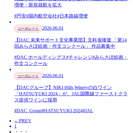
増便・新規就航を拡大
#円安
#国内航空会社
#日本路線増便
2026.06.01
コーポレート
【DAC 未来サポート文化事業団】文科省後援 「第14
回みらさぽ絵画・作文コンクール」 作品募集中
#DAC ホールディングス
#チャレンジ
#みらさぽ絵画・
作文コンクール
2026.06.01
コーポレート
【DACグループ】NIKI Hills Wineryの白ワイン
「HATSUYUKI 2024」が、JAL国際線ファーストクラ
ス提供ワインに採用
#DAC_Group
#HATSUYUKI 2024
#JAL
←
PREV
1
・・・