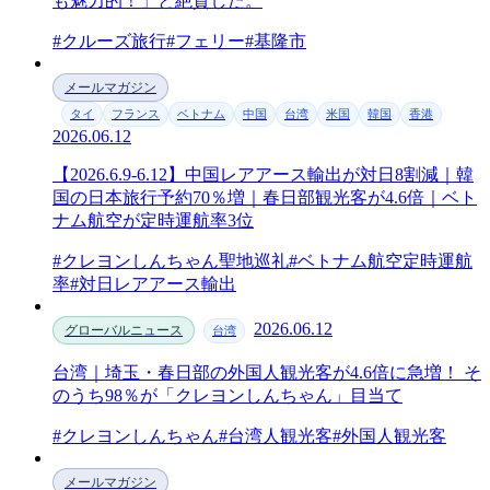
も魅力的！」と絶賛した。
#クルーズ旅行
#フェリー
#基隆市
メールマガジン
タイ
フランス
ベトナム
中国
台湾
米国
韓国
香港
2026.06.12
【2026.6.9-6.12】中国レアアース輸出が対日8割減｜韓
国の日本旅行予約70％増｜春日部観光客が4.6倍｜ベト
ナム航空が定時運航率3位
#クレヨンしんちゃん聖地巡礼
#ベトナム航空定時運航
率
#対日レアアース輸出
2026.06.12
グローバルニュース
台湾
台湾｜埼玉・春日部の外国人観光客が4.6倍に急増！ そ
のうち98％が「クレヨンしんちゃん」目当て
#クレヨンしんちゃん
#台湾人観光客
#外国人観光客
メールマガジン