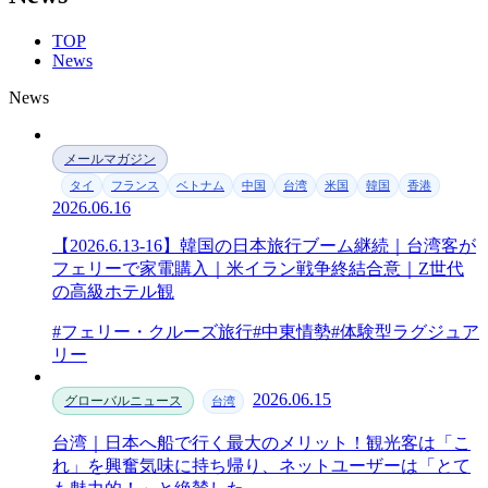
TOP
News
News
メールマガジン
タイ
フランス
ベトナム
中国
台湾
米国
韓国
香港
2026.06.16
【2026.6.13-16】韓国の日本旅行ブーム継続｜台湾客が
フェリーで家電購入｜米イラン戦争終結合意｜Z世代
の高級ホテル観
#フェリー・クルーズ旅行
#中東情勢
#体験型ラグジュア
リー
2026.06.15
グローバルニュース
台湾
台湾｜日本へ船で行く最大のメリット！観光客は「こ
れ」を興奮気味に持ち帰り、ネットユーザーは「とて