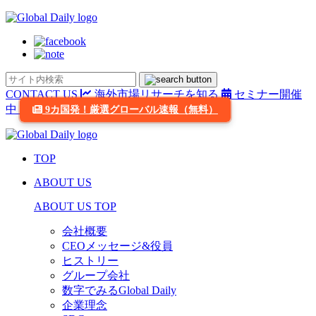
CONTACT US
海外市場リサーチを知る
セミナー開催
中
9カ国発！厳選グローバル速報（無料）
TOP
ABOUT US
ABOUT US TOP
会社概要
CEOメッセージ&役員
ヒストリー
グループ会社
数字でみるGlobal Daily
企業理念