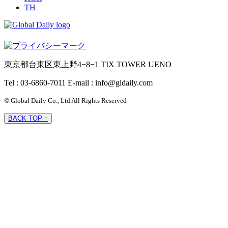
TH
東京都台東区東上野4−8−1 TIX TOWER UENO
Tel : 03-6860-7011
E-mail : info@gldaily.com
© Global Daily Co., Ltd All Rights Reserved
BACK TOP ↑