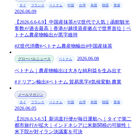
タイ
フランス
ベトナム
中国
台湾
米国
韓国
香港
2026.06.09
【2026.6.6-6.9】中国産抹茶がZ世代で人気｜函館観光
客数が過去最高｜香港が越境資産拠点で世界首位｜ベ
トナム農産物輸出が黒字維持
#Z世代消費
#ベトナム農産物輸出
#中国産抹茶
2026.06.08
グローバルニュース
ベトナム
ベトナム｜農産物輸出は大きな純利益を生み出す
#ドリアン輸出
#ベトナム 貿易黒字
#気候変動 農業
メールマガジン
タイ
フランス
ベトナム
中国
台湾
米国
韓国
香港
2026.06.05
【2026.6.3-6.5】新潟直行便が毎日運航へ｜タイで第二
都市旅行が拡大｜インドネシアに米新関税の可能性｜
米下院が対イラン決議案を可決