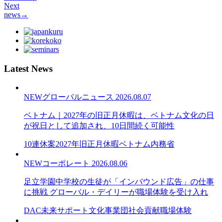
Next
news
→
Latest News
NEW
グローバルニュース
2026.08.07
ベトナム｜2027年の旧正月休暇は、ベトナム文化の日
が祝日として追加され、10日間続く可能性
10連休案
2027年旧正月休暇
ベトナム内務省
NEW
コーポレート
2026.08.06
足立学園中学校の生徒が「インバウンド広告」の仕事
に挑戦 グローバル・デイリーが職場体験を受け入れ
DAC未来サポート文化事業団
社会貢献
職場体験