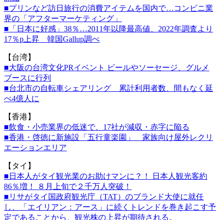
■プリンなど訪日旅行の消費アイテムを国内で…コンビニ業
界の「
アフターマーケティング」
■「日本に好感」38％…2011年以降最高値、2022年調査
より
17％p上昇 韓国Gallup調べ
【台湾】
■大阪の台湾文化PRイベント ビールやソーセージ、グルメ
ブースに行列
■台北市の自転車シェアリング 累計利用者数、間もなく延
べ4億人に
【香港】
■飲食・小売業界の低迷で、17社が減収・赤字に陥る
■香港・啓徳に新施設「五行童楽園」 家族向け屋外レクリ
エーションエリア
【タイ】
■日本人がタイ観光業のお助けマンに？！ 日本人観光客約
86％増！ ８月上旬で２千万人突破！
■リサがタイ国政府観光庁（TAT）のブランド大使に就任
し、「
エイリアン：アース」に続くトレンドを巻き起こす予
定であること
から、観光株の上昇が期待される。