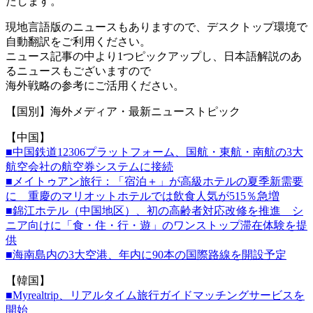
たします。
現地言語版のニュースもありますので、デスクトップ環境で
自動翻
訳をご利用ください。
ニュース記事の中より1つピックアップし、日本語解説のあ
るニュ
ースもございますので
海外戦略の参考にご活用ください。
【国別】海外メディア・最新ニューストピック
【中国】
■中国鉄道12306プラットフォーム、国航・東航・南航の3大
航空会社の航空券システムに接続
■メイトゥアン旅行：「宿泊＋」が高級ホテルの夏季新需要
に 重慶のマリオットホテルでは飲食人気が515％急増
■錦江ホテル（中国地区）、初の高齢者対応改修を推進 シ
ニア向けに「食・住・行・遊」のワンストップ滞在体験を提
供
■海南島内の3大空港、年内に90本の国際路線を開設予定
【韓国】
■Myrealtrip、リアルタイム旅行ガイドマッチングサー
ビスを
開始