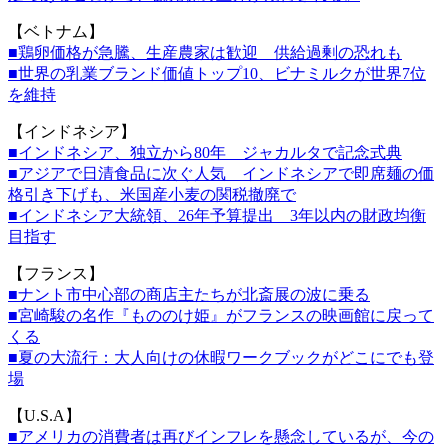
【ベトナム】
■鶏卵価格が急騰、生産農家は歓迎 供給過剰の恐れも
■世界の乳業ブランド価値トップ10、ビナミルクが世界7位
を維
持
【インドネシア】
■インドネシア、独立から80年 ジャカルタで記念式典
■アジアで日清食品に次ぐ人気 インドネシアで即席麺の価
格引き下げも、米国産小麦の関税撤廃で
■インドネシア大統領、26年予算提出 3年以内の財政均衡
目指す
【フランス】
■ナント市中心部の商店主たちが北斎展の波に乗る
■宮崎駿の名作『もののけ姫』がフランスの映画館に戻って
くる
■夏の大流行：大人向けの休暇ワークブックがどこにでも登
場
【U.S.A】
■アメリカの消費者は再びインフレを懸念しているが、今の