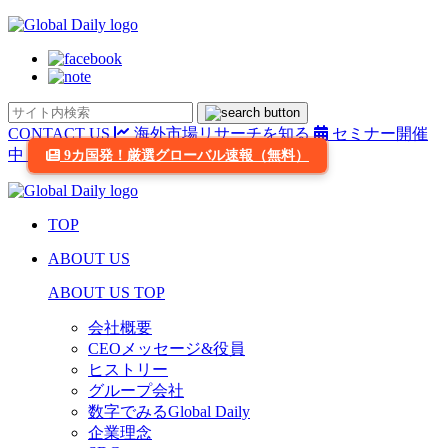
CONTACT US
海外市場リサーチを知る
セミナー開催
中
9カ国発！厳選グローバル速報（無料）
TOP
ABOUT US
ABOUT US TOP
会社概要
CEOメッセージ&役員
ヒストリー
グループ会社
数字でみるGlobal Daily
企業理念