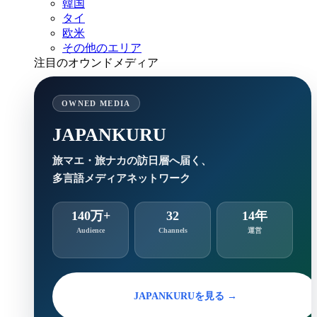
韓国
タイ
欧米
その他のエリア
注目のオウンドメディア
OWNED MEDIA
JAPANKURU
旅マエ・旅ナカの訪日層へ届く、
多言語メディアネットワーク
140万+
32
14年
Audience
Channels
運営
JAPANKURUを見る →