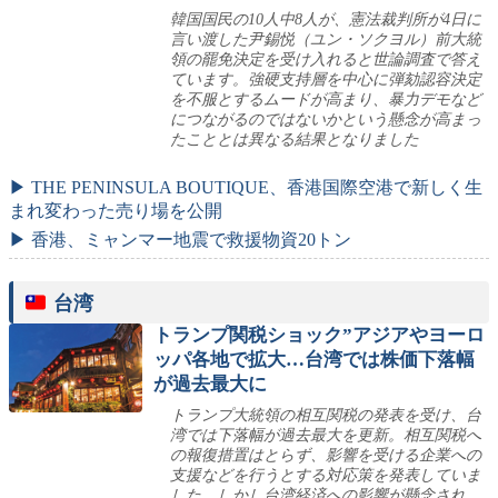
韓国国民の10人中8人が、憲法裁判所が4日に
言い渡した尹錫悦（ユン・ソクヨル）前大統
領の罷免決定を受け入れると世論調査で答え
ています。強硬支持層を中心に弾劾認容決定
を不服とするムードが高まり、暴力デモなど
につながるのではないかという懸念が高まっ
たこととは異なる結果となりました
▶ THE PENINSULA BOUTIQUE、香港国際空港で新しく生
まれ変わった売り場を公開
▶ 香港、ミャンマー地震で救援物資20トン
台湾
トランプ関税ショック”アジアやヨーロ
ッパ各地で拡大…台湾では株価下落幅
が過去最大に
トランプ大統領の相互関税の発表を受け、台
湾では下落幅が過去最大を更新。相互関税へ
の報復措置はとらず、影響を受ける企業への
支援などを行うとする対応策を発表していま
した。しかし台湾経済への影響が懸念され、