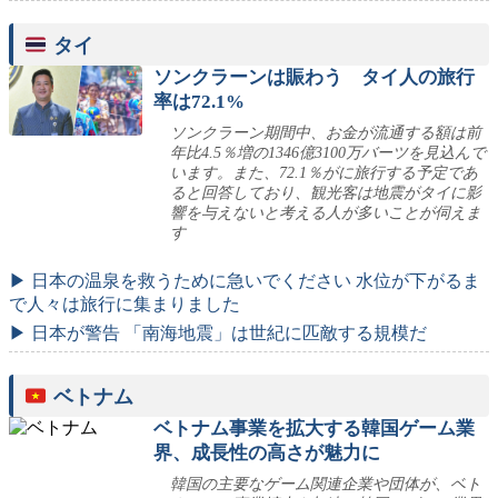
タイ
ソンクラーンは賑わう タイ人の旅行
率は72.1%
ソンクラーン期間中、お金が流通する額は前
年比4.5％増の1346億3100万バーツを見込んで
います。また、72.1％がに旅行する予定であ
ると回答しており、観光客は地震がタイに影
響を与えないと考える人が多いことが伺えま
す
▶ 日本の温泉を救うために急いでください 水位が下がるま
で人々は旅行に集まりました
▶ 日本が警告 「南海地震」は世紀に匹敵する規模だ
ベトナム
ベトナム事業を拡大する韓国ゲーム業
界、成長性の高さが魅力に
韓国の主要なゲーム関連企業や団体が、ベト