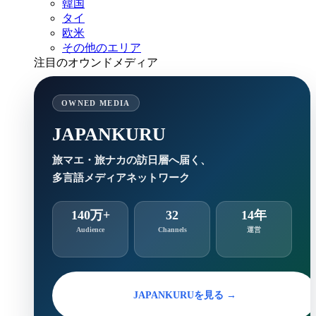
韓国
タイ
欧米
その他のエリア
注目のオウンドメディア
OWNED MEDIA
JAPANKURU
旅マエ・旅ナカの訪日層へ届く、
多言語メディアネットワーク
140万+
32
14年
Audience
Channels
運営
JAPANKURUを見る →