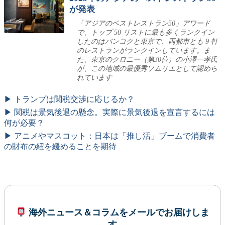
が発表
「アジアのベストレストラン50」アワード
で、トップ 50 リストに最も多くランクイン
したのはバンコクと東京で、両都市とも 9 軒
のレストランがランクインしています。ま
た、東京のクロニー（第30位）の小澤一孝氏
が、この地域の最優秀ソムリエとして認めら
れています
▶ トランプは関税交渉に応じるか？
▶ 関税は景気後退の懸念。実際に景気後退を宣言するには
何が必要？
▶ アニメやマスコット：日本は「推し活」ブームで消費者
の財布の紐を緩めることを期待
海外ニュース＆コラムをメールでお届けしま
す