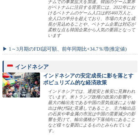
ナムでの事業拡大を加速。韓国のゲーム業界
がベトナムに注目する背景には、2022年にお
けるベトナムのゲーム人口は約5460万人と、
全人口の半分を超えており、市場の大きな成
長が見込めることや、ベトナム企業は対応が
柔軟な点も韓国企業から人気の要因となって
います
▶ 1～3月期のFDI認可額、前年同期比+34.7％増(推定値)
インドネシア
インドネシアの安定成長に影を落とす
ポピュリズム的な経済政策
インドネシアでは、通貨安と株安に見舞われ
ています。米トランプ政権の政策の影響や、
最大の輸出先である中国の景気低迷により輸
出は伸び悩む見通しであること、主力輸出品
の石炭や卑金属の市況は中国の需要減少の影
響を受けて、輸出価格が下落傾向にあること
など様々な要因によるものとみられていま
す。