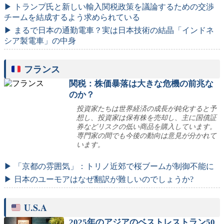
▶ トランプ氏と新しい輸入関税政策を議論するための交渉
チームを結成するよう求められている
▶ まるで日本の通勤電車？実は日本技術の結晶「インドネ
シア製電車」の中身
フランス
関税：株価暴落は大きな危機の前兆な
のか？
投資家たちは世界経済の成長が鈍化すると予
想し、投資家は保有株を売却し、主に国債証
券などリスクの低い商品を購入しています。
専門家の間でも今後の動向は意見が分かれて
います。
▶ 「京都の雰囲気」：トリノ近郊で桜ブームが制御不能に
▶ 日本のユーモアはなぜ翻訳が難しいのでしょうか?
U.S.A
2025年のアジアのベストレストラン50