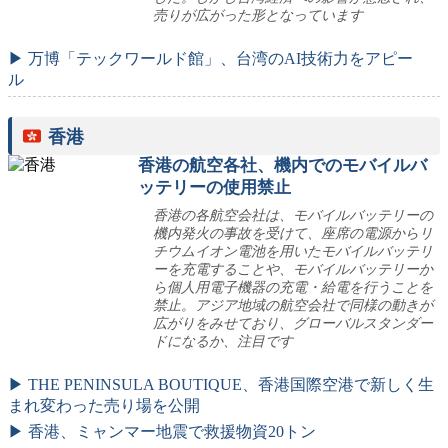
売りが広がった形となっています
▶ 万博「テックワールド館」、台湾のAI技術力をアピー
ル
香港
香港の航空各社、機内でのモバイルバ
ッテリーの使用禁止
香港の各航空会社は、モバイルバッテリーの
機内発火の事故を受けて、座席の電源からリ
チウムイオン電池を用いたモバイルバッテリ
ーを充電することや、モバイルバッテリーか
ら個人用電子機器の充電・給電を行うことを
禁止。アジア地域の航空会社で同様の動きが
広がりをみせており、グローバルスタンダー
ドになるか、注目です
▶ THE PENINSULA BOUTIQUE、香港国際空港で新しく生
まれ変わった売り場を公開
▶ 香港、ミャンマー地震で救援物資20トン