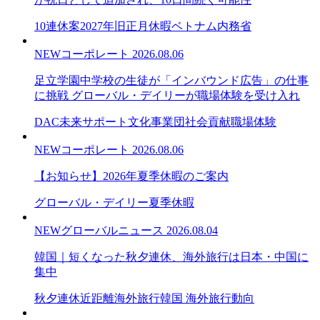
10連休案
2027年旧正月休暇
ベトナム内務省
NEW
コーポレート
2026.08.06
足立学園中学校の生徒が「インバウンド広告」の仕事
に挑戦 グローバル・デイリーが職場体験を受け入れ
DAC未来サポート文化事業団
社会貢献
職場体験
NEW
コーポレート
2026.08.06
【お知らせ】2026年夏季休暇のご案内
グローバル・デイリー
夏季休暇
NEW
グローバルニュース
2026.08.04
韓国｜短くなった秋夕連休、海外旅行は日本・中国に
集中
秋夕連休
近距離海外旅行
韓国 海外旅行動向