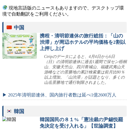
現地言語版のニュースもありますので、デスクトップ環
境で自動翻訳をご利用ください。
中国
携程・清明節連休の旅行総括：「山の
渋滞」が周辺ホテルの平均価格を2割以
上押し上げ
Ctripのデータによると、4月4日から6日
（日）の清明節連休に過去1週間で深セン梧桐
山、安徽天竺山、四川青城山、福建武夷山天
游峰などの景勝地の累計検索量は前月比80％
以上増加。「山渋滞」が話題となり、多くの
山岳景勝地で通行制限されました。
▶ 2025年清明節連休、国内旅行者数は延べ1億2600万人
韓国
韓国国民の８１%「憲法裁の尹錫悦罷
免決定を受け入れる」【世論調査】