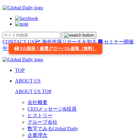
CONTACT US
海外市場リサーチを知る
セミナー開催
中
9カ国発！厳選グローバル速報（無料）
TOP
ABOUT US
ABOUT US TOP
会社概要
CEOメッセージ&役員
ヒストリー
グループ会社
数字でみるGlobal Daily
企業理念