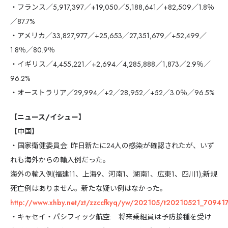
・フランス／5,917,397／+19,050／5,188,641／+82,509／1.8％
／87.7%
・アメリカ／33,827,977／+25,653／27,351,679／+52,499／
1.8％／80.9％
・イギリス／4,455,221／+2,694／4,285,888／1,873／2.9％／
96.2%
・オーストラリア／29,994／+2／28,952／+52／3.0％／96.5%
【ニュース/イシュー】
【中国】
・国家衛健委員会: 昨日新たに24人の感染が確認されたが、いず
れも海外からの輸入例だった。
海外の輸入例(福建11、上海9、河南1、湖南1、広東1、四川1);新規
死亡例はありません。新たな疑い例はなかった。
http://www.xhby.net/zt/zzccfkyq/yw/202105/t20210521_709417
・キャセイ・パシフィック航空: 将来乗組員は予防接種を受け