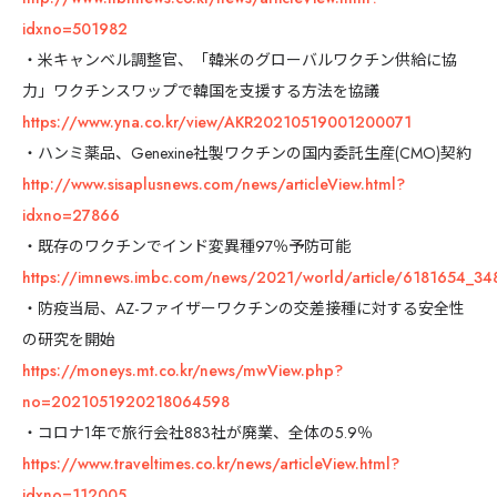
idxno=501982
・米キャンベル調整官、「韓米のグローバルワクチン供給に協
力」ワクチンスワップで韓国を支援する方法を協議
https://www.yna.co.kr/view/AKR20210519001200071
・ハンミ薬品、Genexine社製ワクチンの国内委託生産(CMO)契約
http://www.sisaplusnews.com/news/articleView.html?
idxno=27866
・既存のワクチンでインド変異種97％予防可能
https://imnews.imbc.com/news/2021/world/article/6181654_34
・防疫当局、AZ-ファイザーワクチンの交差接種に対する安全性
の研究を開始
https://moneys.mt.co.kr/news/mwView.php?
no=2021051920218064598
・コロナ1年で旅行会社883社が廃業、全体の5.9％
https://www.traveltimes.co.kr/news/articleView.html?
idxno=112005