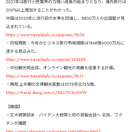
2021年は旅行小売業界の力強い成長の始まりとなり、海外旅行は
200%以上増加することがわかった。
中国は2023年に流行前の水準を回復し、8800万人の出国客が見
込まれている。
https://www.traveldaily.cn/express/5626
・同程商旅：今年のビジネス旅行市場規模は1848億6000万元に
達する見込みだ。
https://www.traveldaily.cn/article/145482
・中日観光相会談、オンライン観光の発展を促進する計画。
https://www.traveldaily.cn/express/5611
・携程:上半期の文博観光客数は2019年比75%増。
https://travel.ifeng.com/c/86LOV3xvhVW
【韓国】
・文大統領訪米 バイデン大統領と初の首脳会談へ 北核、ワク
チンが議題
http://www.nbnnews.co.kr/news/articleView.html?