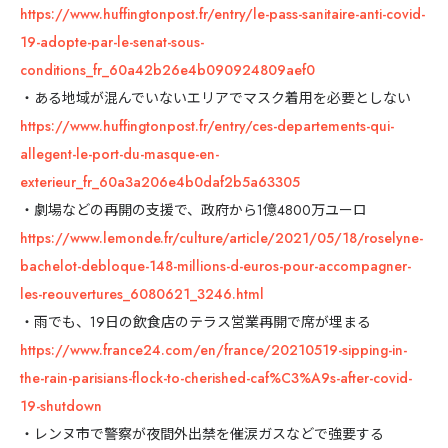
https://www.huffingtonpost.fr/entry/le-pass-sanitaire-anti-covid-
19-adopte-par-le-senat-sous-
conditions_fr_60a42b26e4b090924809aef0
・ある地域が混んでいないエリアでマスク着用を必要としない
https://www.huffingtonpost.fr/entry/ces-departements-qui-
allegent-le-port-du-masque-en-
exterieur_fr_60a3a206e4b0daf2b5a63305
・劇場などの再開の支援で、政府から1億4800万ユーロ
https://www.lemonde.fr/culture/article/2021/05/18/roselyne-
bachelot-debloque-148-millions-d-euros-pour-accompagner-
les-reouvertures_6080621_3246.html
・雨でも、19日の飲食店のテラス営業再開で席が埋まる
https://www.france24.com/en/france/20210519-sipping-in-
the-rain-parisians-flock-to-cherished-caf%C3%A9s-after-covid-
19-shutdown
・レンヌ市で警察が夜間外出禁を催涙ガスなどで強要する