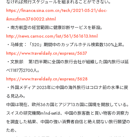
なければ飛行スケジュールを組まれることができない。
https://finance.sina.com.cn/tech/2021-05-21/doc-
9
ikmxzfmm3760022.shtml
・南方航空の経営範囲に健康診断サービスを新設。
http://news.carnoc.com/list/561/561613.html
・马蜂窝：「520」期間中のカップルホテル検索数130%上昇。
https://www.traveldaily.cn/express/5637
・文旅部: 第1四半期に全国の旅行会社が組織した国内旅行は延
べ1187万2700人。
https://www.traveldaily.cn/express/5628
・外国メディア:2023年に中国の海外旅行はコロナ前の水準に戻
る見込み。
中国は現在、欧州36カ国とアジア13カ国に国境を開放している。
スイスの研究機関m1nd-setは、中国の旅客数と買い物客の洞察力
を調査した結果、中国の強い消費者自信と絶え間ない旅行願望の
ため、