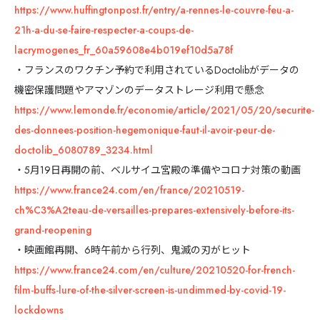
https://www.huffingtonpost.fr/entry/a-rennes-le-couvre-feu-a-
21h-a-du-se-faire-respecter-a-coups-de-
lacrymogenes_fr_60a59608e4b019ef10d5a78f
・フランスのワクチン予約で利用されているDoctolibがデータの
機密保護問題やアマゾンのデータストレージ利用で懸念
https://www.lemonde.fr/economie/article/2021/05/20/securite-
des-donnees-position-hegemonique-faut-il-avoir-peur-de-
doctolib_6080789_3234.html
・5月19日再開の前、ベルサイユ宮殿の準備やコロナ対策の動画
https://www.france24.com/en/france/20210519-
ch%C3%A2teau-de-versailles-prepares-extensively-before-its-
grand-reopening
・映画館再開、6時午前から行列、鬼滅の刃がヒット
https://www.france24.com/en/culture/20210520-for-french-
film-buffs-lure-of-the-silver-screen-is-undimmed-by-covid-19-
lockdowns