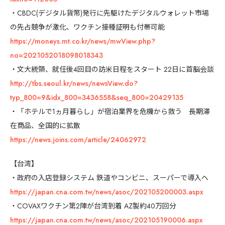
・CBDC(デジタル貨幣)発行に先駆けたデジタルウォレット市場
の先占競争が激化、ワクチン接種証明も付帯可能
https://moneys.mt.co.kr/news/mwView.php?
no=2021052018098018343
・文大統領、就任後4回目の訪米日程をスタート 22日に首脳会談
http://tbs.seoul.kr/news/newsView.do?
typ_800=9&idx_800=3436558&seq_800=20429135
・「ホテルで1ヵ月暮らし」が宿泊業界を危機から救う 長期滞
在商品、全国的に拡散
https://news.joins.com/article/24062972
【台湾】
・政府の入店登録システム 鉄道やコンビニ、スーパーで導入へ
https://japan.cna.com.tw/news/asoc/202105200003.aspx
・COVAXワクチン第2陣が台湾到着 AZ製約40万回分
https://japan.cna.com.tw/news/asoc/202105190006.aspx