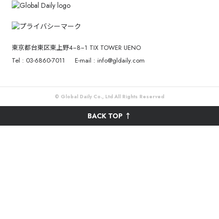
東京都台東区東上野4−8−1 TIX TOWER UENO
Tel : 03-6860-7011
E-mail : info@gldaily.com
© Global Daily Co., Ltd All Rights Reserved
BACK TOP ↑