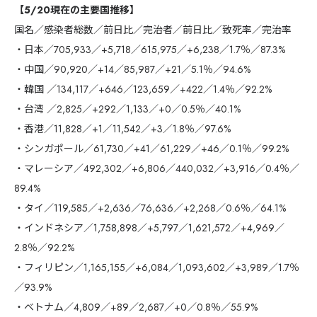
【5/20現在の主要国推移】
国名／感染者総数／前日比／完治者／前日比／致死率／完治率
・日本／705,933／+5,718／615,975／+6,238／1.7％／87.3%
・中国／90,920／+14／85,987／+21／5.1％／94.6%
・韓国 ／134,117／+646／123,659／+422／1.4％／92.2%
・台湾 ／2,825／+292／1,133／+0／0.5％／40.1%
・香港／11,828／+1／11,542／+3／1.8％／97.6%
・シンガポール／61,730／+41／61,229／+46／0.1％／99.2%
・マレーシア／492,302／+6,806／440,032／+3,916／0.4％／
89.4%
・タイ／119,585／+2,636／76,636／+2,268／0.6％／64.1%
・インドネシア／1,758,898／+5,797／1,621,572／+4,969／
2.8％／92.2%
・フィリピン／1,165,155／+6,084／1,093,602／+3,989／1.7％
／93.9%
・ベトナム／4,809／+89／2,687／+0／0.8％／55.9%