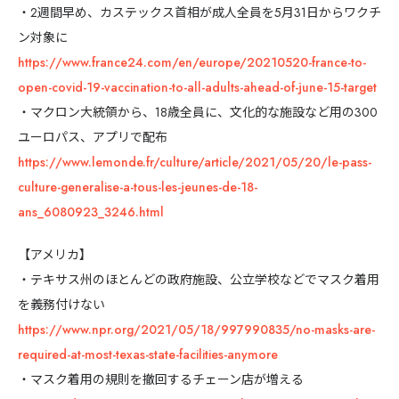
・2週間早め、カステックス首相が成人全員を5月31日からワクチ
ン対象に
https://www.france24.com/en/europe/20210520-france-to-
open-covid-19-vaccination-to-all-adults-ahead-of-june-15-target
・マクロン大統領から、18歳全員に、文化的な施設など用の300
ユーロパス、アプリで配布
https://www.lemonde.fr/culture/article/2021/05/20/le-pass-
culture-generalise-a-tous-les-jeunes-de-18-
ans_6080923_3246.html
【アメリカ】
・テキサス州のほとんどの政府施設、公立学校などでマスク着用
を義務付けない
https://www.npr.org/2021/05/18/997990835/no-masks-are-
required-at-most-texas-state-facilities-anymore
・マスク着用の規則を撤回するチェーン店が増える