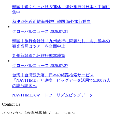
韓国｜短くなった秋夕連休、海外旅行は日本・中国に
集中
秋夕連休
近距離海外旅行
韓国 海外旅行動向
グローバルニュース
2026.07.31
韓国｜旅行会社は「九州旅行に問題なし」も、熊本の
観光当局はツアーを全面中止
九州新幹線
九州旅行
熊本地震
グローバルニュース
2026.07.27
台湾｜台湾観光署、日本の経路検索サービス
「NAVITIME」と連携 ビッグデータ活用で5,300万人
の訪台誘客へ
NAVITIME
スマートツーリズム
ビッグデータ
Contact Us
インバウンドや海外現地プロモーション、