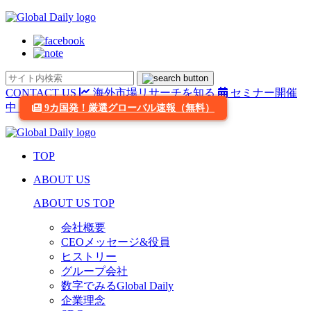
CONTACT US
海外市場リサーチを知る
セミナー開催
中
9カ国発！厳選グローバル速報（無料）
TOP
ABOUT US
ABOUT US TOP
会社概要
CEOメッセージ&役員
ヒストリー
グループ会社
数字でみるGlobal Daily
企業理念