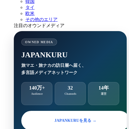
韓国
タイ
欧米
その他のエリア
注目のオウンドメディア
OWNED MEDIA
JAPANKURU
旅マエ・旅ナカの訪日層へ届く、
多言語メディアネットワーク
140万+
32
14年
Audience
Channels
運営
JAPANKURUを見る →