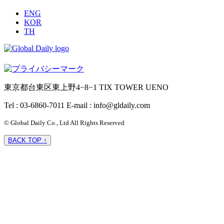
ENG
KOR
TH
東京都台東区東上野4−8−1 TIX TOWER UENO
Tel : 03-6860-7011
E-mail : info@gldaily.com
© Global Daily Co., Ltd All Rights Reserved
BACK TOP ↑