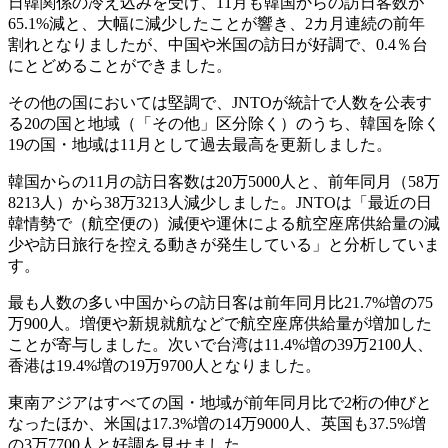
日韓関係の冷え込みを受け、11月も韓国からの訪日客数が
65.1%減と、大幅に減少したことが響き、2カ月連続の前年
割れとなりましたが、中国や米国の訪日が好調で、0.4％台
にとどめることができました。
その他の国においては堅調で、JNTOが統計で人数を公表す
る20の国と地域（「その他」区分除く）のうち、韓国を除く
19の国・地域は11月として過去最高を更新しました。
韓国からの11月の訪日客数は20万5000人と、前年同月（58万
8213人）から38万3213人減少しました。JNTOは「最近の日
韓情勢で（航空便の）減便や運休による航空座席供給量の減
少や訪日旅行を控える動きが発生している」と分析していま
す。
最も人数の多い中国からの訪日客は前年同月比21.7%増の75
万900人。増便や新規就航などで航空座席供給量が増加した
ことが寄与しました。次いで台湾は11.4%増の39万2100人、
香港は19.4%増の19万9700人となりました。
東南アジアはすべての国・地域が前年同月比で2桁の伸びと
なったほか、米国は17.3%増の14万9000人、英国も37.5%増
の3万7700人と好調を見せました。