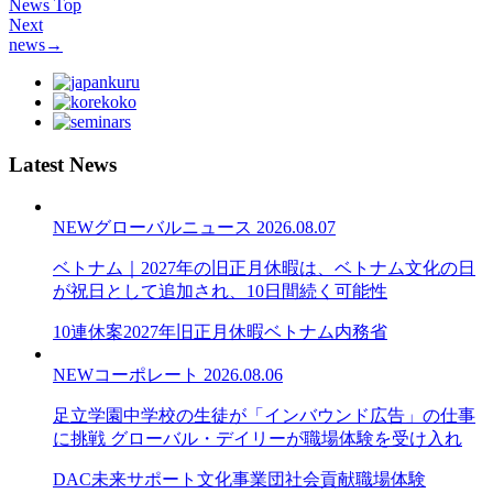
News Top
Next
news
→
Latest News
NEW
グローバルニュース
2026.08.07
ベトナム｜2027年の旧正月休暇は、ベトナム文化の日
が祝日として追加され、10日間続く可能性
10連休案
2027年旧正月休暇
ベトナム内務省
NEW
コーポレート
2026.08.06
足立学園中学校の生徒が「インバウンド広告」の仕事
に挑戦 グローバル・デイリーが職場体験を受け入れ
DAC未来サポート文化事業団
社会貢献
職場体験