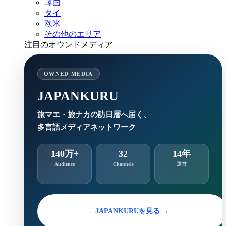
韓国
タイ
欧米
その他のエリア
注目のオウンドメディア
OWNED MEDIA
JAPANKURU
旅マエ・旅ナカの訪日層へ届く、
多言語メディアネットワーク
140万+
32
14年
Audience
Channels
運営
JAPANKURUを見る →