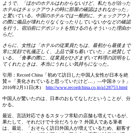
ようで、「ほかのホテルはわからないけど、私たちが泊った
ホテルはチェックアウトの時に部屋の確認はされなかった」
と驚いている。中国のホテルでは一般的に、チェックアウト
の際に備品が壊れたりなくなったりしていないかなどの確認
を行う。宿泊前にデポジットを預けるのもそういった理由か
らだ。
さらに、女性は「ホテルの従業員たちは、最初から最後まで
常に笑顔で礼儀正しく、上品で落ち着いていた」と絶賛して
いる。「食事の際に、従業員がひざまずいて料理の説明をし
てくれたときは、本当にうれしい気持ちになった。
引用：Record China「初めて訪日した中国人女性が日本を絶
賛＝「美化されていると思っていたけど…」―中国ネット」
2016年2月11日(木)
http://www.recordchina.co.jp/a128753.html
中国人が驚いたのは、日本のおもてなしだということが、分
かる。
最近、言語対応できるスタッフ常駐の店舗も増えているが、
果たして、それだけで十分だろうか？ 外国人である筆者
は、最近、「おそらく訪日外国人が増えているため、顧客す