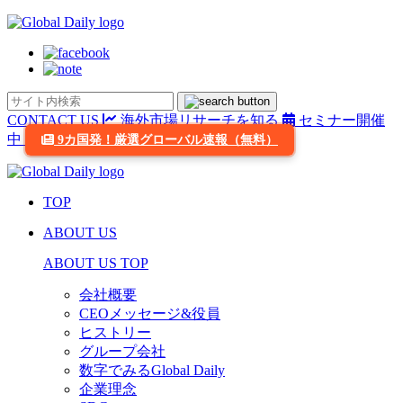
CONTACT US
海外市場リサーチを知る
セミナー開催
中
9カ国発！厳選グローバル速報（無料）
TOP
ABOUT US
ABOUT US TOP
会社概要
CEOメッセージ&役員
ヒストリー
グループ会社
数字でみるGlobal Daily
企業理念