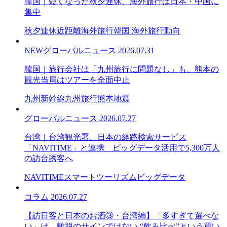
韓国｜短くなった秋夕連休、海外旅行は日本・中国に
集中
秋夕連休
近距離海外旅行
韓国 海外旅行動向
NEW
グローバルニュース
2026.07.31
韓国｜旅行会社は「九州旅行に問題なし」も、熊本の
観光当局はツアーを全面中止
九州新幹線
九州旅行
熊本地震
グローバルニュース
2026.07.27
台湾｜台湾観光署、日本の経路検索サービス
「NAVITIME」と連携 ビッグデータ活用で5,300万人
の訪台誘客へ
NAVITIME
スマートツーリズム
ビッグデータ
コラム
2026.07.27
【訪日客と日本のお酒③・台湾編】「多すぎて選べな
い」は、離脱のサインではない “飲み比べ”という買い