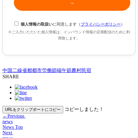
個人情報の取扱い
に同意します（
プライバシーポリシー
）
※ご入力いただいた個人情報は、インバウンド情報の定期配信のために利
用致します。
中国
二線省都都市
労働節
端午節
農村民宿
SHARE
コピーしました！
URLをクリップポートにコピー
←
Previous
news
News Top
Next