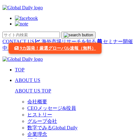
CONTACT US
海外市場リサーチを知る
セミナー開催
中
9カ国発！厳選グローバル速報（無料）
TOP
ABOUT US
ABOUT US TOP
会社概要
CEOメッセージ&役員
ヒストリー
グループ会社
数字でみるGlobal Daily
企業理念