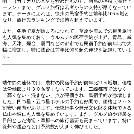
哨」（カリカリの具材を炒めたもの）、南昌の拌粉（混ぜビ
ーフン）まで、グルメ旅行は若者からの支持が厚くなってい
ます。データによれば、徐州の民宿予約は前年比106％増と
なり、旅行先ランキングで淄博を超えています。
また、各地で夏が始まるにつれて、草原や海辺での避暑旅行
も人気を集めており、ウルムチの民宿予約が上昇。青島、威
海、天津、煙台、厦門などの都市でも民宿予約が前年比で大
幅に増加し、特に煙台は前年比90％超の伸びを記録していま
す。
端午節の連休では、農村の民宿予約が前年比21％増加。価格
は労働節より３０％安くなっています。二線都市ではなく
「高くない・混まない」点が評価され、民宿予約が急増しま
した。四つ星・五つ星ホテルの予約も好調で、価格は２～３
割安い傾向があります。伝統行事や無形文化財を体験できる
仏山や銅仁も人気を集めています。また、グルメ旅や避暑を
目的とした海辺・草原への旅行需要も高まっています。特に
徐州や煙台などは予約数が大きく伸びました。