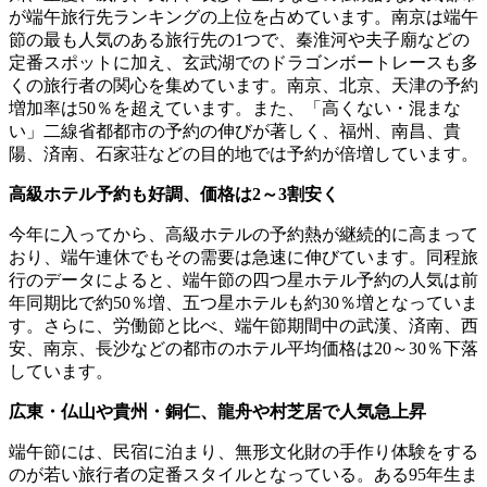
が端午旅行先ランキングの上位を占めています。南京は端午
節の最も人気のある旅行先の1つで、秦淮河や夫子廟などの
定番スポットに加え、玄武湖でのドラゴンボートレースも多
くの旅行者の関心を集めています。南京、北京、天津の予約
増加率は50％を超えています。また、「高くない・混まな
い」二線省都都市の予約の伸びが著しく、福州、南昌、貴
陽、済南、石家荘などの目的地では予約が倍増しています。
高級ホテル予約も好調、価格は2～3割安く
今年に入ってから、高級ホテルの予約熱が継続的に高まって
おり、端午連休でもその需要は急速に伸びています。同程旅
行のデータによると、端午節の四つ星ホテル予約の人気は前
年同期比で約50％増、五つ星ホテルも約30％増となっていま
す。さらに、労働節と比べ、端午節期間中の武漢、済南、西
安、南京、長沙などの都市のホテル平均価格は20～30％下落
しています。
広東・仏山や貴州・銅仁、龍舟や村芝居で人気急上昇
端午節には、民宿に泊まり、無形文化財の手作り体験をする
のが若い旅行者の定番スタイルとなっている。ある95年生ま