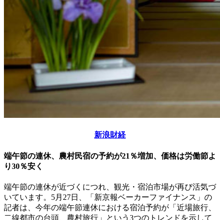
新浪財経
端午節の連休、農村民宿の予約が21％増加、価格は労働節よ
り30％安く
端午節の連休が近づくにつれ、観光・宿泊市場が再び活気づ
いています。5月27日、「新京報ベーカーファイナンス」の
記者は、今年の端午節連休における宿泊予約が「近場旅行、
二線都市の台頭、農村旅行」という3つのトレンドを示して