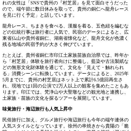
れの女性は「SNSで貴州の『村芝居』を見て面白そうだった
ので、端午節に数日休みを取って、貴州の銅仁へ龍舟レース
を見に行く予定」と話しています。
龍舟レース、ちまきを食べる、漢服を着る、五色紐を編むな
どの伝統行事は旅行者に人気で、民宿のデータによると、広
東省仏山や貴州省銅仁、湖南省懐化など、龍舟文化が色濃く
残る地域の民宿予約が大きく伸びています。
たとえば、貴州省銅仁市印江土家族苗族自治県では、昨年か
ら「村芝居」体験を旅行者向けに整備し、藍染や古法製紙な
どの無形文化財体験を通じて、文化を「見えて・触れられ
る」消費シーンに転換しています。データによると、2025年
5月までに、貴州の村芝居はネット上で累計6.5億回再生さ
れ、現地では1回の公演で2万人以上の観客を集めたこともあ
ります。印江では、梵浄山や大聖墩などの観光地と連携し、
土家族・苗族の文化を探るツアーを展開しています。
味覚旅行・海辺旅行も人気上昇中
民俗旅行に加え、グルメ旅行や海辺旅行も今年の端午連休の
人気スタイルとなっています。徐州の串焼きから貴陽の「脆