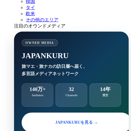
韓国
タイ
欧米
その他のエリア
注目のオウンドメディア
OWNED MEDIA
JAPANKURU
旅マエ・旅ナカの訪日層へ届く、
多言語メディアネットワーク
140万+
32
14年
Audience
Channels
運営
JAPANKURUを見る →