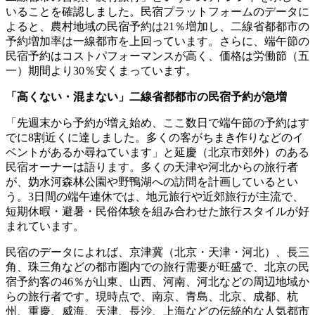
いることを確認しました。民宿プラットフォームのデータに
よると、農村地域の民宿予約は21％増加し、二線省都都市の
予約増加率は一線都市を上回っています。さらに、端午節の
民宿予約はコストパフォーマンスが高く、価格は労働節（五
一）期間より30％安くまっています。
「高くない・混まない」二線省都都市の民宿予約が急増
「先週末から予約が増え始め、ここ数日で端午節の予約はす
でに8割近くに達しました。多くの客がちまき作りなどのイ
ベントがあるか尋ねています」と延慶（北京市郊外）のある
民宿オーナーは語ります。多くの天津や河北からの旅行者
が、妫水河森林公園や野鴨湖への訪問を計画しているとい
う。3日間の端午連休では、地元旅行や近郊旅行が主流で、
短期休暇・避暑・民俗体験を組み合わせた旅行スタイルが好
まれています。
民宿のデータによれば、京津冀（北京・天津・河北）、長三
角、珠三角などの都市圏内での旅行需要が旺盛で、北京の民
宿予約客の46％が山東、山西、河南、河北などの周辺地域か
らの旅行者です。現時点で、南京、青島、北京、成都、杭
州、重慶、威海、天津、長沙、上海などの伝統的な人気都市