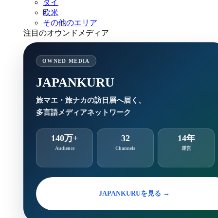
タイ
欧米
その他のエリア
注目のオウンドメディア
OWNED MEDIA
JAPANKURU
旅マエ・旅ナカの訪日層へ届く、
多言語メディアネットワーク
140万+
32
14年
Audience
Channels
運営
JAPANKURUを見る →