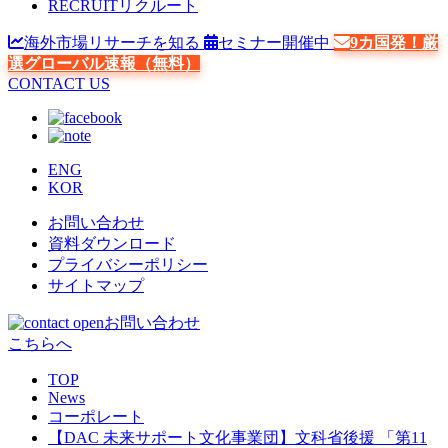
RECRUIT
リクルート
海外市場リサーチを知る
セミナー開催中
9カ国発！厳
選グローバル速報（無料）
CONTACT US
ENG
KOR
お問い合わせ
資料ダウンロード
プライバシーポリシー
サイトマップ
お問い合わせ
こちらへ
TOP
News
コーポレート
【DAC 未来サポート文化事業団】文科省後援 「第11