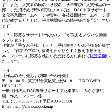
す。また、入賞者の氏名、学校名、学年並びに入賞作品の一
部、また招待旅行時の写真については、DAC未来サポート
文化事業団ホームページや資料、各後援団体ホームページ等
に記載するとともに、報道機関等への情報提供を予定してい
ます。
（３）応募をサポート!“作文のプロ”が教えるノウハウ動画
をプレゼント
作文が苦手なお子様、もっと上手に書きたいお子様を応援す
べく、“作文のプロ”が基礎をわかりやすく教える動画を、
本コンクールに応募を検討いただける方に向けて
限定公開
い
たします。
（４）
【作品の送付先および問い合わせ先】
〒110－0015 東京都台東区東上野4－8－1 TIXTOWER
UENO 13F
一般社団法人 DAC未来サポート文化事業団 みらさぽ絵
画・作文コンクール係
TEL：03－6860－3951(平日9:00～17:30)
Email：info@miraisupport.or.jp