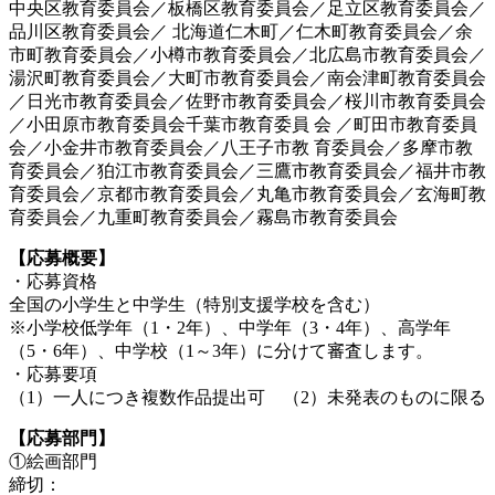
中央区教育委員会／板橋区教育委員会／足立区教育委員会／
品川区教育委員会／ 北海道仁木町／仁木町教育委員会／余
市町教育委員会／小樽市教育委員会／北広島市教育委員会／
湯沢町教育委員会／大町市教育委員会／南会津町教育委員会
／日光市教育委員会／佐野市教育委員会／桜川市教育委員会
／小田原市教育委員会千葉市教育委員 会 ／町田市教育委員
会／小金井市教育委員会／八王子市教 育委員会／多摩市教
育委員会／狛江市教育委員会／三鷹市教育委員会／福井市教
育委員会／京都市教育委員会／丸亀市教育委員会／玄海町教
育委員会／九重町教育委員会／霧島市教育委員会
【応募概要】
・応募資格
全国の小学生と中学生（特別支援学校を含む）
※小学校低学年（1・2年）、中学年（3・4年）、高学年
（5・6年）、中学校（1～3年）に分けて審査します。
・応募要項
（1）一人につき複数作品提出可 （2）未発表のものに限る
【応募部門】
①絵画部門
締切：