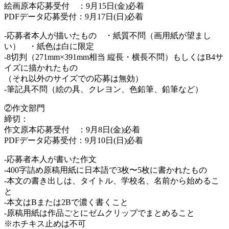
絵画原本応募受付 ：9月15日(金)必着
PDFデータ応募受付：9月17日(日)必着
-応募者本人が描いたもの ・紙質不問（画用紙が望まし
い） ・紙色は白に限定
-8切判（271mm×391mm相当 縦長・横長不問）もしくはB4サ
イズに描かれたもの
（それ以外のサイズでの応募は無効）
-筆記具不問（絵の具、クレヨン、色鉛筆、鉛筆など）
②作文部門
締切：
作文原本応募受付 ：9月8日(金)必着
PDFデータ応募受付：9月10日(日)必着
-応募者本人が書いた作文
-400字詰め原稿用紙に日本語で3枚〜5枚に書かれたもの
-本文の書き出しは、タイトル、学校名、名前から始めるこ
と
-本文はBまたは2Bで濃く書くこと
-原稿用紙は作品ごとにゼムクリップでまとめること
※ホチキス止めは不可