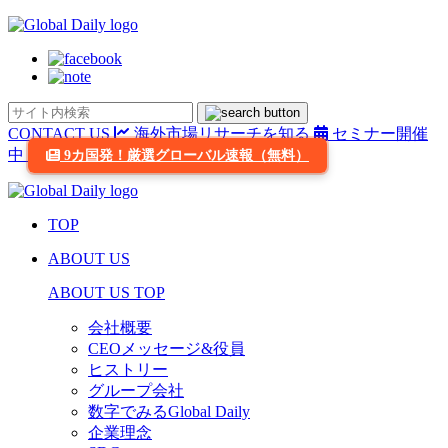
CONTACT US
海外市場リサーチを知る
セミナー開催
中
9カ国発！厳選グローバル速報（無料）
TOP
ABOUT US
ABOUT US TOP
会社概要
CEOメッセージ&役員
ヒストリー
グループ会社
数字でみるGlobal Daily
企業理念