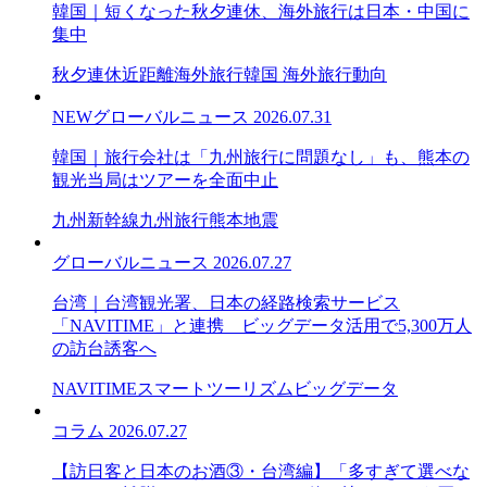
韓国｜短くなった秋夕連休、海外旅行は日本・中国に
集中
秋夕連休
近距離海外旅行
韓国 海外旅行動向
NEW
グローバルニュース
2026.07.31
韓国｜旅行会社は「九州旅行に問題なし」も、熊本の
観光当局はツアーを全面中止
九州新幹線
九州旅行
熊本地震
グローバルニュース
2026.07.27
台湾｜台湾観光署、日本の経路検索サービス
「NAVITIME」と連携 ビッグデータ活用で5,300万人
の訪台誘客へ
NAVITIME
スマートツーリズム
ビッグデータ
コラム
2026.07.27
【訪日客と日本のお酒③・台湾編】「多すぎて選べな