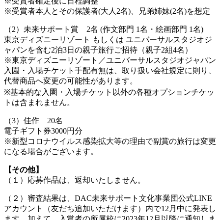
※受賞者確定後に日程調整
※受賞者本人とその保護者(大人2名)、兄弟姉妹(2名)を想定
（2）未来サポート賞 2名 (作文部門 1名・絵画部門 1名)
東京ディズニーリゾート もしくは ユニバーサルスタジオジ
ャパンを含む2泊3日の親子旅行ご招待（親子2組4名）
※東京ディズニーリゾート／ユニバーサルスタジオジャパン
入園・入場チケット手配有無は、取り扱い会社規定に則り、
代替商品へ変更の可能性があります。
※基本的な入園・入場チケット以外の各種オプションチケッ
トは含まれません。
（3）佳作 20名
電子ギフト券3000円分
※新型コロナウイルス感染拡大等の理由で副賞の旅行は変更
になる場合がございます。
【その他】
（１）応募作品は、返却いたしません。
（２）審査結果は、DAC未来サポート文化事業団公式LINE
アカウント（友だち追加いただけます）内で12月中に発表し
ます。加えて、入賞者の所属校に2023年12月以降に通知しま