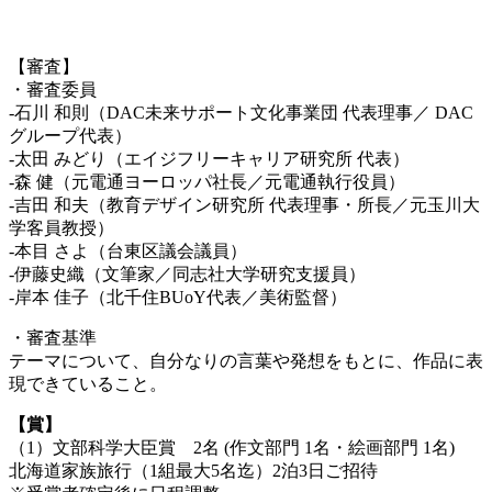
【審査】
・審査委員
-石川 和則（DAC未来サポート文化事業団 代表理事／ DAC
グループ代表）
-太田 みどり（エイジフリーキャリア研究所 代表）
-森 健（元電通ヨーロッパ社長／元電通執行役員）
-吉田 和夫（教育デザイン研究所 代表理事・所長／元玉川大
学客員教授）
-本目 さよ（台東区議会議員）
-伊藤史織（文筆家／同志社大学研究支援員）
-岸本 佳子（北千住BUoY代表／美術監督）
・審査基準
テーマについて、自分なりの言葉や発想をもとに、作品に表
現できていること。
【賞】
（1）文部科学大臣賞 2名 (作文部門 1名・絵画部門 1名)
北海道家族旅行（1組最大5名迄）2泊3日ご招待