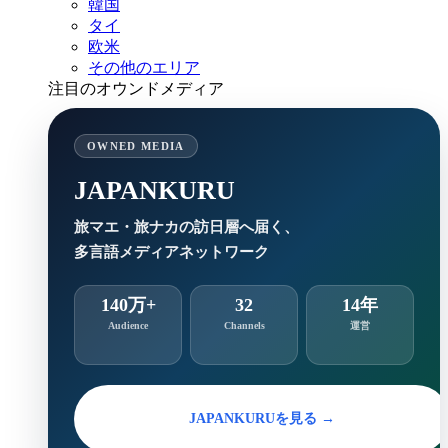
韓国
タイ
欧米
その他のエリア
注目のオウンドメディア
OWNED MEDIA
JAPANKURU
旅マエ・旅ナカの訪日層へ届く、
多言語メディアネットワーク
140万+
32
14年
Audience
Channels
運営
JAPANKURUを見る →