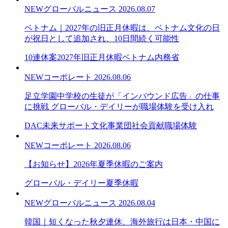
NEW
グローバルニュース
2026.08.07
ベトナム｜2027年の旧正月休暇は、ベトナム文化の日
が祝日として追加され、10日間続く可能性
10連休案
2027年旧正月休暇
ベトナム内務省
NEW
コーポレート
2026.08.06
足立学園中学校の生徒が「インバウンド広告」の仕事
に挑戦 グローバル・デイリーが職場体験を受け入れ
DAC未来サポート文化事業団
社会貢献
職場体験
NEW
コーポレート
2026.08.06
【お知らせ】2026年夏季休暇のご案内
グローバル・デイリー
夏季休暇
NEW
グローバルニュース
2026.08.04
韓国｜短くなった秋夕連休、海外旅行は日本・中国に