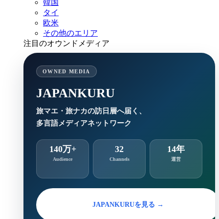
韓国
タイ
欧米
その他のエリア
注目のオウンドメディア
OWNED MEDIA
JAPANKURU
旅マエ・旅ナカの訪日層へ届く、
多言語メディアネットワーク
140万+
32
14年
Audience
Channels
運営
JAPANKURUを見る →