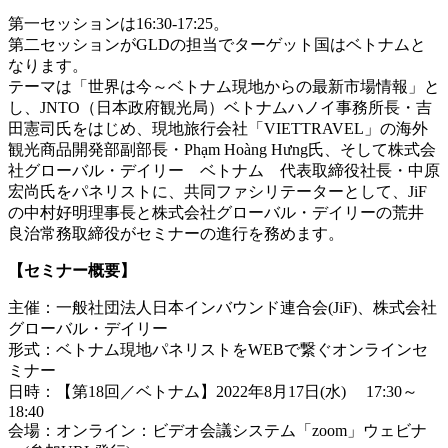
第一セッションは16:30-17:25。
第二セッションがGLDの担当でターゲット国はベトナムと
なります。
テーマは「世界は今～ベトナム現地からの最新市場情報」と
し、JNTO（日本政府観光局）ベトナムハノイ事務所長・吉
田憲司氏をはじめ、現地旅行会社「VIETTRAVEL」の海外
観光商品開発部副部長・Phạm Hoàng Hưng氏、そして株式会
社グローバル・デイリー ベトナム 代表取締役社長・中原
宏尚氏をパネリストに、共同ファシリテーターとして、JiF
の中村好明理事長と株式会社グローバル・デイリーの荒井
良治常務取締役がセミナーの進行を務めます。
【セミナー概要】
主催：一般社団法人日本インバウンド連合会(JiF)、株式会社
グローバル・デイリー
形式：ベトナム現地パネリストをWEBで繋ぐオンラインセ
ミナー
日時：【第18回／ベトナム】2022年8月17日(水) 17:30～
18:40
会場：オンライン：ビデオ会議システム「zoom」ウェビナ