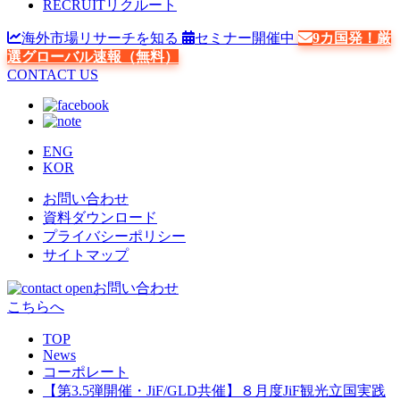
RECRUIT
リクルート
海外市場リサーチを知る
セミナー開催中
9カ国発！厳
選グローバル速報（無料）
CONTACT US
ENG
KOR
お問い合わせ
資料ダウンロード
プライバシーポリシー
サイトマップ
お問い合わせ
こちらへ
TOP
News
コーポレート
【第3.5弾開催・JiF/GLD共催】８月度JiF観光立国実践