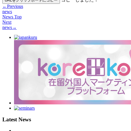
URLをクリップポートにコピー
←
Previous
news
News Top
Next
news
→
Latest News