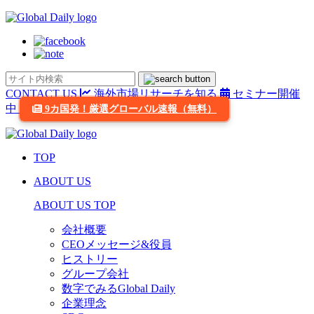
CONTACT US
海外市場リサーチを知る
セミナー開催
中
9カ国発！厳選グローバル速報（無料）
TOP
ABOUT US
ABOUT US TOP
会社概要
CEOメッセージ&役員
ヒストリー
グループ会社
数字でみるGlobal Daily
企業理念