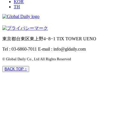
KOR
TH
東京都台東区東上野4−8−1 TIX TOWER UENO
Tel : 03-6860-7011
E-mail : info@gldaily.com
© Global Daily Co., Ltd All Rights Reserved
BACK TOP ↑