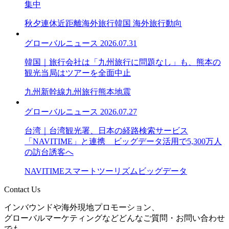
集中
秋夕連休
近距離海外旅行
韓国 海外旅行動向
グローバルニュース
2026.07.31
韓国｜旅行会社は「九州旅行に問題なし」も、熊本の
観光当局はツアーを全面中止
九州新幹線
九州旅行
熊本地震
グローバルニュース
2026.07.27
台湾｜台湾観光署、日本の経路検索サービス
「NAVITIME」と連携 ビッグデータ活用で5,300万人
の訪台誘客へ
NAVITIME
スマートツーリズム
ビッグデータ
Contact Us
インバウンドや海外現地プロモーション、
グローバルマーケティングなどどんなご質問・お問い合わせ
でも、